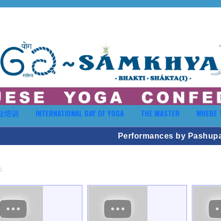
业培训
INTERNATIONAL DAY OF YOGA
THE MASTER
WHERE 
Performances by Pashupat
s