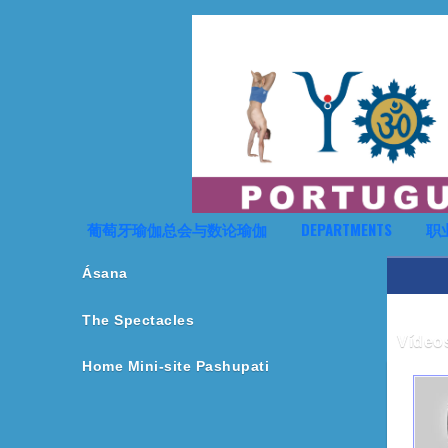
葡萄牙瑜伽总会与数论瑜伽
DEPARTMENTS
职
Ásana
The Spectacles
Vídeo
Home Mini-site Pashupati