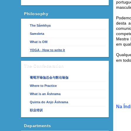
portugu
masculi
Philosophy
Podemos
desta a
The Sámkhya
comunic
compete
Samskrta
Mestre 
What is OM
em qual
YOGA - How to write it
Qualque
em todo
The Confederation
葡萄牙瑜伽总会与数论瑜伽
Where to Practice
What is an Áshrama
Quinta do Anjo Áshrama
Na Índ
职业培训
Departments