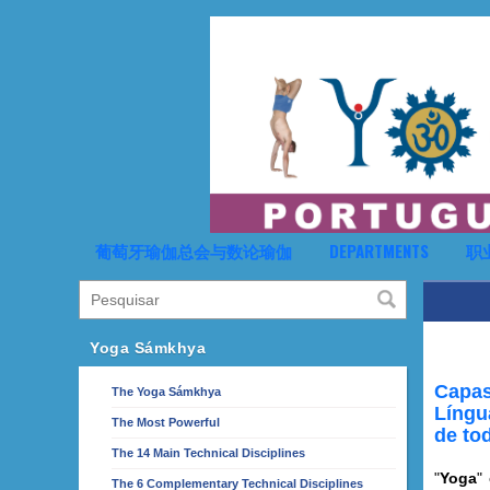
葡萄牙瑜伽总会与数论瑜伽
DEPARTMENTS
职
Yoga Sámkhya
Capas
The Yoga Sámkhya
Língu
The Most Powerful
de to
The 14 Main Technical Disciplines
"
Yoga
"
The 6 Complementary Technical Disciplines