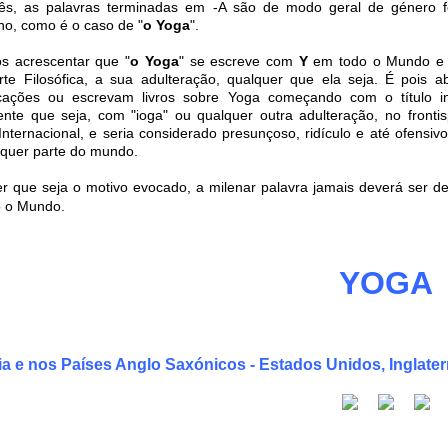
ês, as palavras terminadas em -A são de modo geral de género 
no, como é o caso de "
o Yoga
".
 acrescentar que "
o Yoga
" se escreve com
Y
em todo o Mundo e é
rte Filosófica, a sua adulteração, qualquer que ela seja. É pois 
ações ou escrevam livros sobre Yoga começando com o título inc
nte que seja, com "ioga" ou qualquer outra adulteração, no fronti
Internacional, e seria considerado presunçoso, ridículo e até ofensivo
quer parte do mundo.
r que seja o motivo evocado, a milenar palavra jamais deverá ser de
 o Mundo.
YOGA
ia e nos Países Anglo Saxónicos - Estados Unidos, Inglaterr