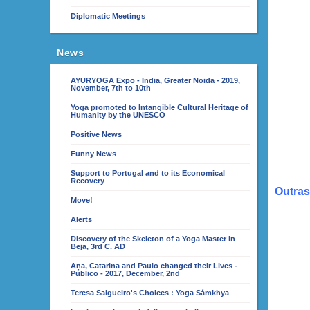
Diplomatic Meetings
News
AYURYOGA Expo - India, Greater Noida - 2019,
November, 7th to 10th
Yoga promoted to Intangible Cultural Heritage of
Humanity by the UNESCO
Positive News
Funny News
Support to Portugal and to its Economical
Recovery
Outras
Move!
Alerts
Discovery of the Skeleton of a Yoga Master in
Beja, 3rd C. AD
Ana, Catarina and Paulo changed their Lives -
Público - 2017, December, 2nd
Teresa Salgueiro's Choices : Yoga Sámkhya