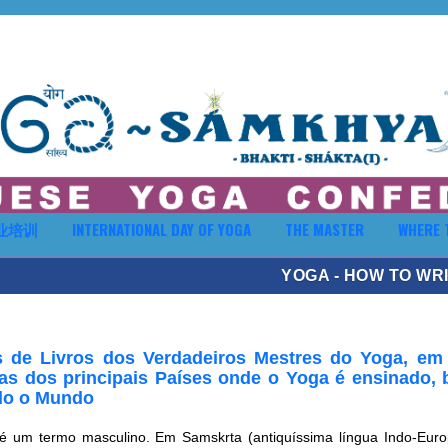
业培训
INTERNATIONAL DAY OF YOGA
THE MASTER
WHERE 
YOGA - HOW TO WRI
 de Livros dos Verdadeiros Mestres do Yoga, em
as dos principais Países onde o Yoga é ensinado,
do o Mundo
 é um termo masculino. Em Samskrta (antiquíssima língua Indo-Euro