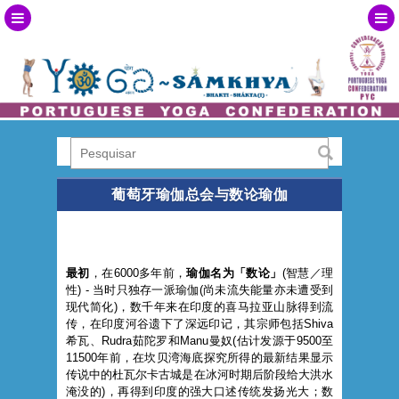
葡萄牙瑜伽总会与数论瑜伽
最初
，在6000多年前，
瑜伽名为「数论」
(智慧／理
性) - 当时只独存一派瑜伽(尚未流失能量亦未遭受到
现代简化)，数千年来在印度的喜马拉亚山脉得到流
传，在印度河谷遗下了深远印记，其宗师包括Shiva
希瓦、Rudra茹陀罗和Manu曼奴(估计发源于9500至
11500年前，在坎贝湾海底探究所得的最新结果显示
传说中的杜瓦尔卡古城是在冰河时期后阶段给大洪水
淹没的)，再得到印度的强大口述传统发扬光大；数