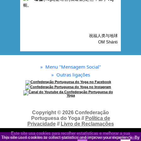
軛。
祝福人类与地球
OM Shánti
»
Menu "Mensagem Social"
»
Outras ligações
Copyright © 2026 Confederação
Portuguesa do Yoga //
Política de
Privacidade
//
Livro de Reclamações
Este site usa cookies para recolher estatísticas e melhorar a sua
This site uses cookies to collect statistics and improve your experience. By
experiência. Ao continuar a navegar estará a aceitar a sua utilização.
Saiba