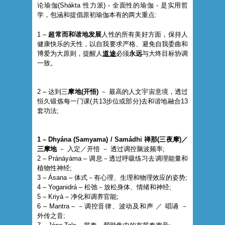
论瑜伽(Shákta 性力派) - 全面性的瑜伽 - 是实用哲
学，包涵和提倡原初瑜伽本有的两大重点:
1 –
超常而和谐地发展
人性的所有美好方面，保持人
健康快乐的天性，以自我要求严格、避免自我委曲和
博爱为大原则，提醒人
道途
必须
永远
与大终目标协调
一致。
2 – 达到三
摩地(开悟)
－ 最高的人文宇宙意境，透过
恒久锻炼每一门课(共13步位或部分)去和谐地融合13
套功法;
1 – Dhyána (Samyama) / Samádhi 禅那(三夜摩)／
三摩地
－ 入定／开悟 － 透过调控脑波频率;
2 – Pránáyáma – 调息－透过呼吸练习去调理能量和
植物性神经;
3 – Ásana – 体式－有心理、生理和物理效应的姿势;
4 – Yoganidrá – 松弛－放松身体、情绪和神经;
5 – Kriyá – 净化和调养官能;
6 – Mantra – －调控音律、波动及和声 ／ 唱诵 －
外传之音;