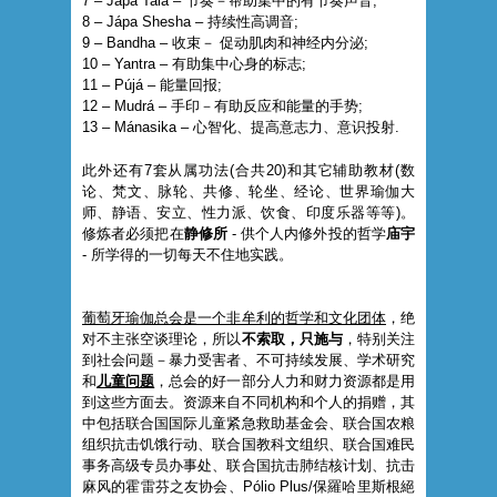
7 – Jápa Tala – 节奏－帮助集中的有节奏声音;
8 – Jápa Shesha – 持续性高调音;
9 – Bandha – 收束－ 促动肌肉和神经内分泌;
10 – Yantra – 有助集中心身的标志;
11 – Pújá – 能量回报;
12 – Mudrá – 手印－有助反应和能量的手势;
13 – Mánasika – 心智化、提高意志力、意识投射.
此外还有7套从属功法(合共20)和其它辅助教材(数
论、梵文、脉轮、共修、轮坐、经论、世界瑜伽大
师、静语、安立、性力派、饮食、印度乐器等等)。
修炼者必须把在
静修所
- 供个人内修外投的哲学
庙宇
- 所学得的一切每天不住地实践。
葡萄牙瑜伽总会是一个非牟利的哲学和文化团体
，绝
对不主张空谈理论，所以
不索取，只施与
，特别关注
到社会问题－暴力受害者、不可持续发展、学术研究
和
儿童问题
，总会的好一部分人力和财力资源都是用
到这些方面去。资源来自不同机构和个人的捐赠，其
中包括联合国国际儿童紧急救助基金会、联合国农粮
组织抗击饥饿行动、联合国教科文组织、联合国难民
事务高级专员办事处、联合国抗击肺结核计划、抗击
麻风的霍雷芬之友协会、Pólio Plus/保羅哈里斯根絕