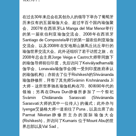
在过去30年来总会在其创办人的领导下举办了葡萄牙
历来仅有的五届瑜伽大会、超过半百个国内瑜伽聚
会、2007年在西班牙Lá Manga del Mar Menor举行
的第一届依伯利亚瑜伽交流会、2008年在西班牙
Santiago de Compostela举行的第一届依伯利亚瑜伽
交流会、以及2008年在安地斯山脈馬丘比丘举行的
瑜伽世界交流大会。此外还组织了若干访哲之旅，在
2008年总会主席Jorge Veiga e Castro大师带同旗下
的瑜伽导师前往印度，先后访问了Keivályadhama瑜
伽学会、Lonavala瑜伽学会(唯一受到印度政府承认
的瑜伽机构)；亦前去了位于Rishikesh的Shivánanda
瑜伽静修所，拜祭了其先师Svámin Krshnánanda Jí
大师－这所世界驰名瑜伽机构在70、80和90年代的
领袖；另再在Dhura Dun静修所参加了一个祭祀
Svámin Chidánanda Sarasvati (Shivánanda
Sarasvati大师的其中一位传人) 的儀式；此外亦与
Iyengar艾扬格大师一道前往了Puna，以及出席了由
Parmat Niketan静修所主办的国际瑜伽大会
(Rishikesh)，并访问了Kumaris 位于Mount Abu的世
界总部以及Val Sad 。