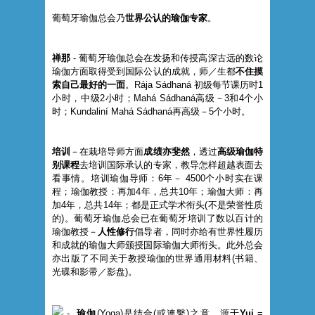
葡萄牙瑜伽总会乃
世界公认的瑜伽专家
。
禅那
- 葡萄牙瑜伽总会在发扬和传授高深古远的数论
瑜伽方面取得受到国际公认的成就，师／生都
不住摸
索自己最好的一面
。Rája Sádhaná 初级每节课历时1
小时，中级2小时；Mahá Sádhaná高级－3和4个小
时；Kundaliní Mahá Sádhaná再高级－5个小时。
培训
－在栽培导师方面
成绩亦斐然
，透过
高级瑜伽特
别课程
去培训国际承认的专家，教导怎样超越表面去
看事情。培训瑜伽导师：6年－ 4500个小时实在课
程；瑜伽教授：再加4年，总共10年；瑜伽大师：再
加4年，总共14年；都是正式学术衔头(不是荣誉性质
的)。葡萄牙瑜伽总会已在葡萄牙培训了数以百计的
瑜伽教授－
人性修行
倡导者，同时亦给有世界性履历
和成就的瑜伽大师颁授国际瑜伽大师衔头。此外总会
亦出版了不同关于教授瑜伽的世界通用材料(书籍、
光碟和影带／影盘)。
-
瑜伽
(Yoga)是结合(或連繫)之意，源于
Yuj
=