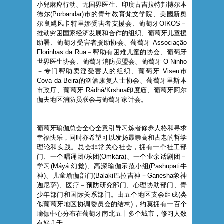
小兒麻痺行动、无国界医生、印度古吉拉特邦博尔本
德尔(Porbandar)市的青年教育梵文学院、美國新奥
尔良飓风卡特里娜受害者支援会、葡萄牙OIKOS－
推动穷困国家经济发展和合作的组织、葡萄牙儿童援
助署、葡萄牙受害者援助协会、葡萄牙 Associação
Florinhas da Rua－帮助有困难儿童的协会、葡萄牙
世界医生协会、葡萄牙消防员盟会、葡萄牙 O Ninho
－专门帮助卖淫受害人的组织、葡萄牙 Viseu市
Cova da Beira的汹酒康复人士协会、葡萄牙里斯本
市政厅、葡萄牙 Rádhá/Krshna印度庙、葡萄牙阿尔
伽夫地区消防员联会与葡萄牙家计会。
葡萄牙瑜伽总会全心全意引导习炼者修养人格和寻求
幸福快乐，同时亦希望可以发扬最崇高和古老的哲学
理论和实践。总会非常关心社会，拥有一个社工部
门、一个唱诵团/乐团(Omkára)、一个业余话剧团－
学习(Máyá 幻觉)、高深瑜伽示范小组(Pashupati牛
神)、儿童瑜伽部门(Balaki巴拉吉神－Ganesha象神
迦尼萨)、医疗－预防研究部门、心理协助部门、青
少年部门和国际关系部门。由五个地区支会组成(类
似葡萄牙地区协调委员会的结构)，约莫拥有一百个
瑜伽中心分布在葡萄牙南北五十多个城市，修习人数
有好几千。