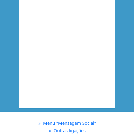
»
Menu "Mensagem Social"
»
Outras ligações