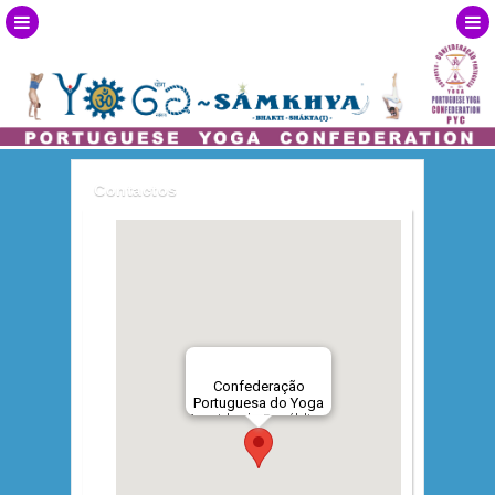
Contactos
Confederação
Portuguesa do Yoga
Avenida da República,
18-1º
1050-191 LISBOA -
Portugal