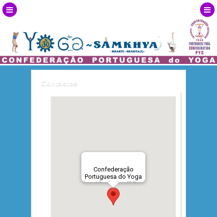
Contactos
Confederação
Portuguesa do Yoga
Avenida da República,
18-1º
1050-191 LISBOA -
Portugal