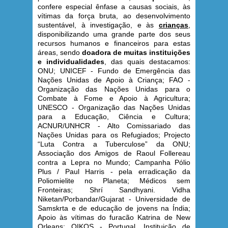
confere especial ênfase a causas sociais, às
vítimas da força bruta, ao desenvolvimento
sustentável, à investigação, e às
crianças
,
disponibilizando uma grande parte dos seus
recursos humanos e financeiros para estas
áreas, sendo
doadora de muitas instituições
e individualidades
, das quais destacamos:
ONU; UNICEF - Fundo de Emergência das
Nações Unidas de Apoio à Criança; FAO -
Organização das Nações Unidas para o
Combate à Fome e Apoio à Agricultura;
UNESCO - Organização das Nações Unidas
para a Educação, Ciência e Cultura;
ACNUR/UNHCR - Alto Comissariado das
Nações Unidas para os Refugiados; Projecto
“Luta Contra a Tuberculose” da ONU;
Associação dos Amigos de Raoul Follereau
contra a Lepra no Mundo; Campanha Pólio
Plus / Paul Harris - pela erradicação da
Poliomielite no Planeta; Médicos sem
Fronteiras; Shrí Sandhyani. Vidha
Niketan/Porbandar/Gujarat - Universidade de
Samskrta e de educação de jovens na Índia;
Apoio às vítimas do furacão Katrina de New
Orleans; OIKOS - Portugal, Instituição de