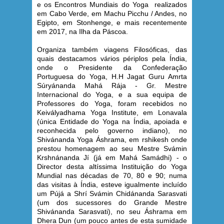
e os Encontros Mundiais do Yoga realizados
em Cabo Verde, em Machu Picchu / Andes, no
Egipto, em Stonhenge, e mais recentemente
em 2017, na Ilha da Páscoa.
Organiza também viagens Filosóficas, das
quais destacamos vários périplos pela Índia,
onde o Presidente da Confederação
Portuguesa do Yoga, H.H Jagat Guru Amrta
Súryánanda Mahá Rája - Gr. Mestre
Internacional do Yoga, e a sua equipa de
Professores do Yoga, foram recebidos no
Keivályadhama Yoga Institute, em Lonavala
(única Entidade do Yoga na Índia, apoiada e
reconhecida pelo governo indiano), no
Shivánanda Yoga Áshrama, em rshikesh onde
prestou homenagem ao seu Mestre Svámin
Krshnánanda Jí (já em Mahá Samádhi) - o
Director desta altíssima Instituição do Yoga
Mundial nas décadas de 70, 80 e 90; numa
das visitas à Índia, esteve igualmente incluído
um Pújá a Shrí Svámin Chidánanda Sarasvati
(um dos sucessores do Grande Mestre
Shivánanda Sarasvati), no seu Áshrama em
Dhera Dun (um pouco antes de esta sumidade