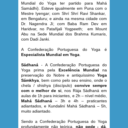
Mundial do Yoga ter partido para Mahá
Samádhi). Esteve igualmente em Puna com o
Mestre Iyengar; com Shrí Shrí Ravi Shankar,
em Bengaluru; e ainda na mesma cidade com
Dr. Nagendra Jí; com Baba Ram Dev em
Haridvar, no Patañjali Yogpeeth; em Mount
Abu na Sede Mundial dos Brahma Kumaris,
com Dadi Janki.
A Confederação Portu
guesa do Yoga é
Especialista Mundial em Yoga
.
Sádhaná
- A Confederação Portuguesa do
Yoga prima pela
Excelência Mundial
na
preservação do Nobre e antiquíssimo
Yoga
Sámkhya
, bem como pelo seu ensino, onde o
chela / shishya (discípulo)
convive sempre
com o melhor de si
, nos Rája Sádhaná em
aulas de 1h para iniciantes, e 2h – nível médio,
Mahá Sádhaná
– 3h e 4h – praticantes
adiantados, e Kundaliní Mahá Sádhaná – 5h,
muito adiantado.
Sendo a Confederação Portuguesa do Yoga
profundamente não teórica,
não pede - dá
,