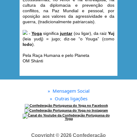
cultura da diplomacia e prevenção dos
conflitos, na Paz Mundial e pessoal, por
oposição aos valores da agressividade e da
guerra, (tradicionalmente patriarcais).
-
Yoga
significa
juntar
(ou ligar), da raiz
Yuj
(leia yudj) = jugo; diz-se “o Youga” (como
Iodo
).
Pela Raça Humana e pelo Planeta
OM Shánti
»
Mensagem Social
»
Outras ligações
Copyright © 2026 Confederação