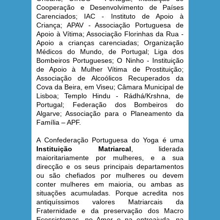
Cooperação e Desenvolvimento de Países
Carenciados; IAC - Instituto de Apoio à
Criança; APAV - Associação Portuguesa de
Apoio à Vítima; Associação Florinhas da Rua -
Apoio a crianças carenciadas; Organização
Médicos do Mundo, de Portugal; Liga dos
Bombeiros Portugueses; O Ninho - Instituição
de Apoio à Mulher Vítima de Prostituição;
Associação de Alcoólicos Recuperados da
Cova da Beira, em Viseu; Câmara Municipal de
Lisboa; Templo Hindu - Rádhá/Krshna, de
Portugal; Federação dos Bombeiros do
Algarve; Associação para o Planeamento da
Família – APF.
A Confederação Portuguesa do Yoga é uma
Instituição Matriarcal
, liderada
maioritariamente por mulheres, e a sua
direcção e os seus principais departamentos
ou são chefiados por mulheres ou devem
conter mulheres em maioria, ou ambas as
situações acumuladas. Porque acredita nos
antiquíssimos valores Matriarcais da
Fraternidade e da preservação dos Macro
Ecossistemas, no Amor e na entreajuda, na