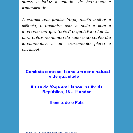
stress e induz a estados de bem-estar e
tranquilidade.
A criança que pratica Yoga, aceita melhor o
silêncio, o encontro com a noite e com o
momento em que “deixa” o quotidiano familiar
para entrar no mundo do sono e do sonho tão
fundamentais a um crescimento pleno e
saudável.»
- Combata o stress, tenha um sono natural
e de qualidade -
Aulas do Yoga em Lisboa, na Av. da
República, 18 - 1º andar
E em todo o País