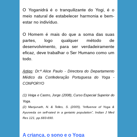
O Yoganidrá é o tranquilizante do Yogi, é o
meio natural de estabelecer harmonia e bem-
estar no indivíduo.
O Homem é mais do que a soma das suas
partes, logo qualquer método de
desenvolvimento, para ser verdadeiramente
eficaz, deve trabalhar o Ser Humano como um
todo.
Artigo
: Dr:ª Alice Paulo - Directora do Departamento
Médico da Confederação Portuguesa do Yoga -
CONPORYO
(1)
Veiga e Castro, Jorge (2008), Curso Especial Superior do
Yoga.
(2) Manjunath, N. & Telles, S. (2005), “Influence of Yoga &
Ayurveda on self-rated in a geriatric population”,
Indian J Med
Res 121
, pp.683-690.
A criança, o sono e o Yoga