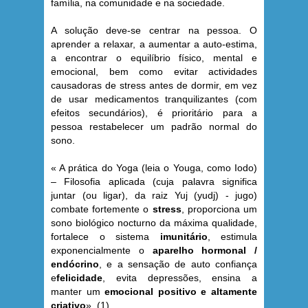
família, na comunidade e na sociedade.
A solução deve-se centrar na pessoa. O
aprender a relaxar, a aumentar a auto-estima,
a encontrar o equilíbrio físico, mental e
emocional, bem como evitar actividades
causadoras de stress antes de dormir, em vez
de usar medicamentos tranquilizantes (com
efeitos secundários), é prioritário para a
pessoa restabelecer um padrão normal do
sono.
« A prática do Yoga (leia o Youga, como Iodo)
– Filosofia aplicada (cuja palavra significa
juntar (ou ligar), da raiz Yuj (yudj) - jugo)
combate fortemente o
stress
, proporciona um
sono biológico nocturno da máxima qualidade,
fortalece o sistema
imunitário
, estimula
exponencialmente o
aparelho hormonal /
endócrino
, e a sensação de auto confiança
e
felicidade
, evita depressões, ensina a
manter um
emocional positivo e altamente
criativo
». (1)