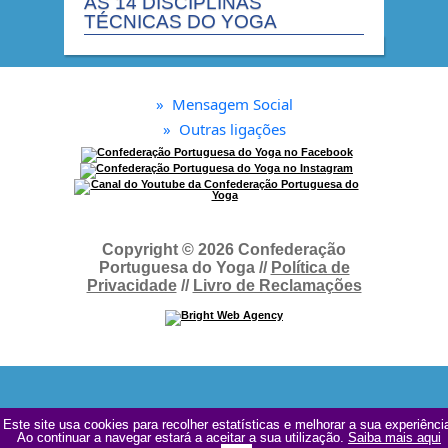
AS 14 DISCIPLINAS
TÉCNICAS DO YOGA
»
Mensagem Social
»
Outras ligações
Copyright © 2026 Confederação
Portuguesa do Yoga //
Política de
Privacidade
//
Livro de Reclamações
Este site usa cookies para recolher estatísticas e melhorar a sua experiênci
Este site usa cookies para recolher estatísticas e melhorar a sua experiênci
Ao continuar a navegar estará a aceitar a sua utilização.
Ao continuar a navegar estará a aceitar a sua utilização.
Saiba mais aqui
Saiba mais aqui