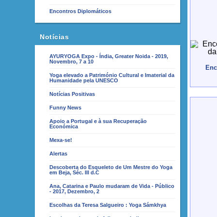
Encontros Diplomáticos
Notícias
AYURYOGA Expo - Índia, Greater Noida - 2019,
Novembro, 7 a 10
Enc
Yoga elevado a Património Cultural e Imaterial da
Humanidade pela UNESCO
Notícias Positivas
Funny News
Apoio a Portugal e à sua Recuperação
Económica
Mexa-se!
Alertas
Descoberta do Esqueleto de Um Mestre do Yoga
em Beja, Séc. III d.C
Ana, Catarina e Paulo mudaram de Vida - Público
- 2017, Dezembro, 2
Escolhas da Teresa Salgueiro : Yoga Sámkhya