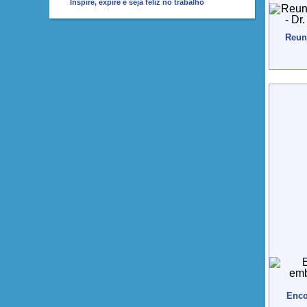
Inspire, expire e seja feliz no trabalho
Reun
Enco