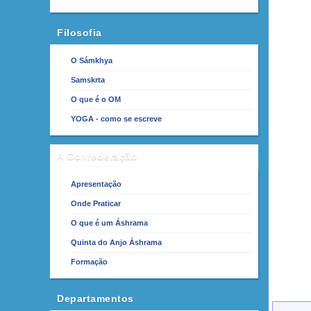
Filosofia
O Sámkhya
Samskrta
O que é o OM
YOGA - como se escreve
A Confederação
Apresentação
Onde Praticar
O que é um Áshrama
Quinta do Anjo Áshrama
Formação
Departamentos