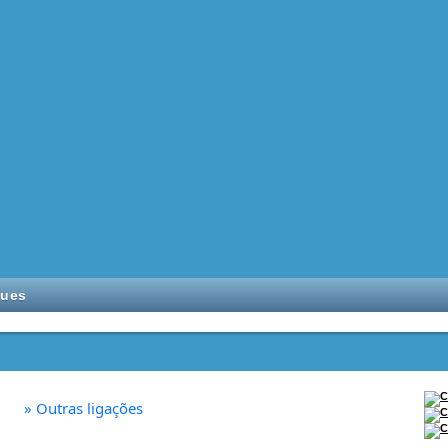
ques
»
Outras ligações