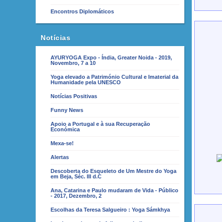
Encontros Diplomáticos
Notícias
AYURYOGA Expo - Índia, Greater Noida - 2019,
Novembro, 7 a 10
Yoga elevado a Património Cultural e Imaterial da
Humanidade pela UNESCO
Notícias Positivas
Funny News
Apoio a Portugal e à sua Recuperação
Económica
Mexa-se!
Alertas
Descoberta do Esqueleto de Um Mestre do Yoga
em Beja, Séc. III d.C
Ana, Catarina e Paulo mudaram de Vida - Público
- 2017, Dezembro, 2
Escolhas da Teresa Salgueiro : Yoga Sámkhya