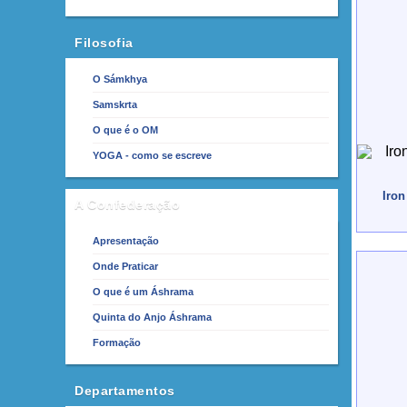
Filosofia
O Sámkhya
Samskrta
O que é o OM
YOGA - como se escreve
Iron
A Confederação
Apresentação
Onde Praticar
O que é um Áshrama
Quinta do Anjo Áshrama
Formação
Departamentos