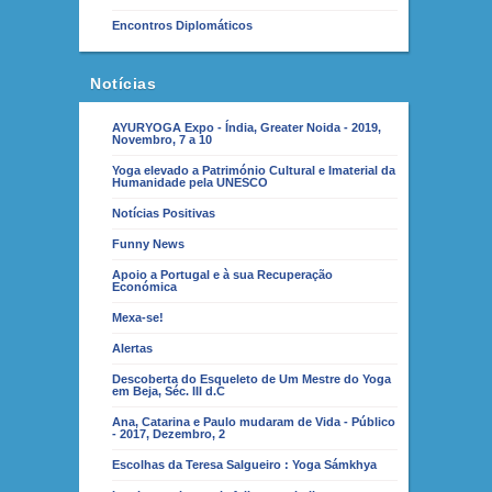
Encontros Diplomáticos
Notícias
AYURYOGA Expo - Índia, Greater Noida - 2019,
Novembro, 7 a 10
Yoga elevado a Património Cultural e Imaterial da
Humanidade pela UNESCO
Notícias Positivas
Funny News
Apoio a Portugal e à sua Recuperação
Económica
Mexa-se!
Alertas
Descoberta do Esqueleto de Um Mestre do Yoga
em Beja, Séc. III d.C
Ana, Catarina e Paulo mudaram de Vida - Público
- 2017, Dezembro, 2
Escolhas da Teresa Salgueiro : Yoga Sámkhya