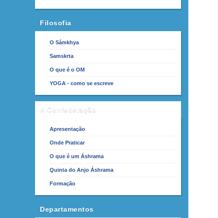
Filosofia
O Sámkhya
Samskrta
O que é o OM
YOGA - como se escreve
A Confederação
Apresentação
Onde Praticar
O que é um Áshrama
Quinta do Anjo Áshrama
Formação
Departamentos