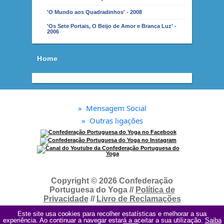
'O Mundo aos Quadradinhos' - 2008
'Os Sete Portais, O Beijo de Amor e Branca Luz' -
2006
Home
»
Mensagem Social
»
Outras ligações
Copyright © 2026 Confederação
Portuguesa do Yoga //
Política de
Privacidade
//
Livro de Reclamações
Este site usa cookies para recolher estatísticas e melhorar a sua
Este site usa cookies para recolher estatísticas e melhorar a sua
experiência. Ao continuar a navegar estará a aceitar a sua utilização.
experiência. Ao continuar a navegar estará a aceitar a sua utilização.
Saiba
Saiba