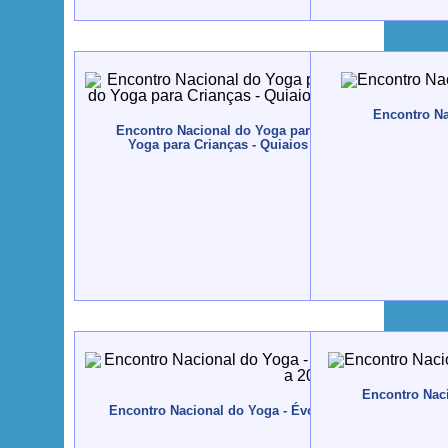
Encontro Nac
Encontro Nacional do Yoga para Crianças e Professo
Yoga para Crianças - Quiaios - 2006, Novembro, 10 
Encontro Naci
Encontro Nacional do Yoga - Évora - 2005, Novembro, 