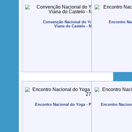
Convenção Nacional do Yoga - CONVENYO - 201
Encontro Nac
Viana do Castelo - Novembro, 11 a 13
Encontro Nacional do Yoga - Peniche - 2014, Abril, 2
Encontro Naciona