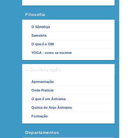
Filosofia
O Sámkhya
Samskrta
O que é o OM
YOGA - como se escreve
A Confederação
Apresentação
Onde Praticar
O que é um Áshrama
Quinta do Anjo Áshrama
Formação
Departamentos