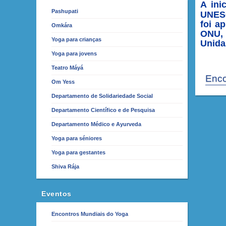
A ini
Pashupati
UNES
foi a
Omkára
ONU, 
Yoga para crianças
Unida
Yoga para jovens
Teatro Máyá
Enco
Om Yess
Departamento de Solidariedade Social
Departamento Científico e de Pesquisa
Departamento Médico e Ayurveda
Yoga para séniores
Yoga para gestantes
Shiva Rája
Eventos
Encontros Mundiais do Yoga