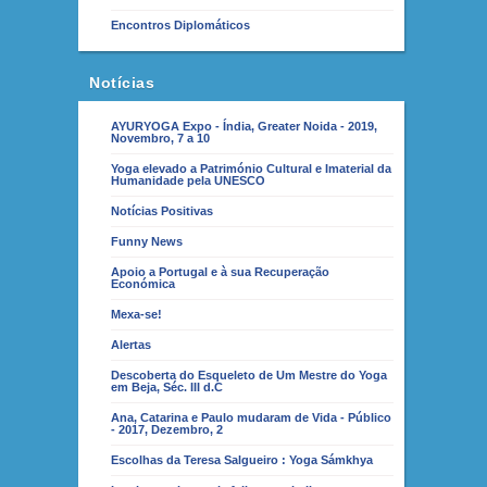
Encontros Diplomáticos
Notícias
AYURYOGA Expo - Índia, Greater Noida - 2019,
Novembro, 7 a 10
Yoga elevado a Património Cultural e Imaterial da
Humanidade pela UNESCO
Notícias Positivas
Funny News
Apoio a Portugal e à sua Recuperação
Económica
Mexa-se!
Alertas
Descoberta do Esqueleto de Um Mestre do Yoga
em Beja, Séc. III d.C
Ana, Catarina e Paulo mudaram de Vida - Público
- 2017, Dezembro, 2
Escolhas da Teresa Salgueiro : Yoga Sámkhya