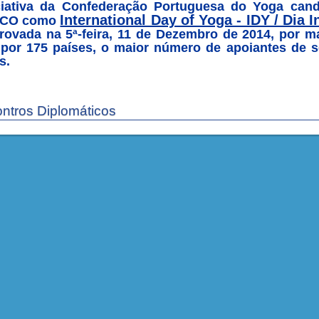
ciativa da Confederação Portuguesa do Yoga cand
International Day of Yoga - IDY / Dia 
CO como
provada na 5ª-feira, 11 de Dezembro de 2014, por m
por 175 países, o maior número de apoiantes de 
s.
ntros Diplomáticos