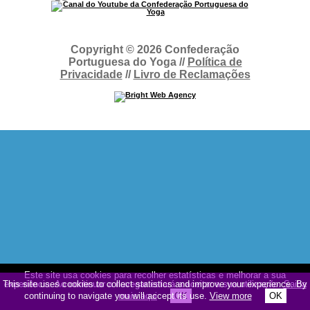
Copyright © 2026 Confederação
Portuguesa do Yoga //
Política de
Privacidade
//
Livro de Reclamações
Este site usa cookies para recolher estatísticas e melhorar a sua
This site uses cookies to collect statistics and improve your experience. By
experiência. Ao continuar a navegar estará a aceitar a sua utilização.
Saiba
continuing to navigate you will accept its use.
mais aqui
OK
View more
OK