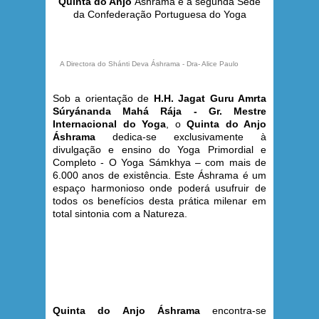
Quinta do Anjo
Áshrama é a segunda Sede
da Confederação Portuguesa do Yoga
A Directora do Shánti Deva Áshrama - Dra- Alice Paulo
Sob a orientação de
H.H. Jagat Guru Amrta
Súryánanda Mahá Rája - Gr. Mestre
Internacional do Yoga
, o
Quinta do Anjo
Áshrama
dedica-se exclusivamente à
divulgação e ensino do Yoga Primordial e
Completo - O Yoga Sámkhya – com mais de
6.000 anos de existência. Este Áshrama é um
espaço harmonioso onde poderá usufruir de
todos os benefícios desta prática milenar em
total sintonia com a Natureza.
Quinta do Anjo Áshrama
encontra-se