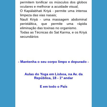
permitem tonificar os músculos dos globos
oculares e melhorar a acuidade visual;
O Kapálabhati Kriyá - permite uma intensa
limpeza das vias nasais;
Naulí Kriyá - uma massagem abdominal
peristáltica, que permite uma rápida
eliminação das toxinas no organismo.
Todas as Técnicas do Sat Karma, e os Kriyá
secundários
- Mantenha o seu corpo limpo e depurado -
Aulas do Yoga em Lisboa, na Av. da
República, 18 - 1º andar
E em todo o País