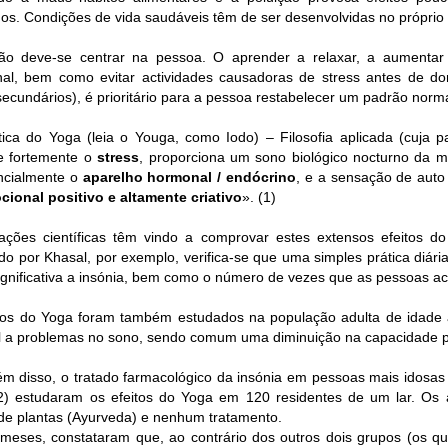
os. Condições de vida saudáveis têm de ser desenvolvidas no próprio 
ão deve-se centrar na pessoa. O aprender a relaxar, a aumentar a 
al, bem como evitar actividades causadoras de stress antes de do
 secundários), é prioritário para a pessoa restabelecer um padrão norm
tica do Yoga (leia o Youga, como Iodo) – Filosofia aplicada (cuja pala
e fortemente o
stress
, proporciona um sono biológico nocturno da m
ncialmente o
aparelho hormonal / endócrino
, e a sensação de auto
cional positivo e altamente criativo
». (1)
gações científicas têm vindo a comprovar estes extensos efeitos 
do por Khasal, por exemplo, verifica-se que uma simples prática diári
ignificativa a insónia, bem como o número de vezes que as pessoas a
tos do Yoga foram também estudados na população adulta de idade 
l a problemas no sono, sendo comum uma diminuição na capacidade p
ém disso, o tratado farmacológico da insónia em pessoas mais idosas
(2) estudaram os efeitos do Yoga em 120 residentes de um lar. O
 de plantas (Ayurveda) e nenhum tratamento.
meses, constataram que, ao contrário dos outros dois grupos (os q