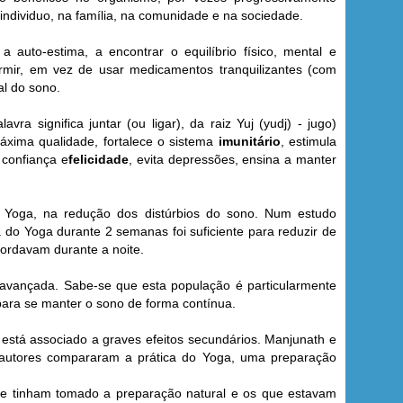
individuo, na família, na comunidade e na sociedade.
auto-estima, a encontrar o equilíbrio físico, mental e
rmir, em vez de usar medicamentos tranquilizantes (com
al do sono.
vra significa juntar (ou ligar), da raiz Yuj (yudj) - jugo)
áxima qualidade, fortalece o sistema
imunitário
, estimula
 confiança e
felicidade
, evita depressões, ensina a manter
do Yoga, na redução dos distúrbios do sono. Num estudo
a do Yoga durante 2 semanas foi suficiente para reduzir de
cordavam durante a noite.
avançada. Sabe-se que esta população é particularmente
ara se manter o sono de forma contínua.
 está associado a graves efeitos secundários. Manjunath e
s autores compararam a prática do Yoga, uma preparação
ue tinham tomado a preparação natural e os que estavam