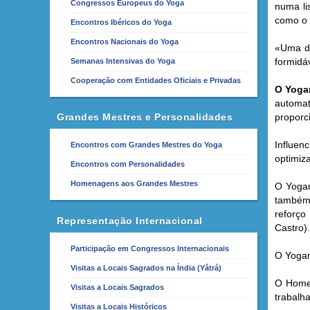
Congressos Europeus do Yoga
numa li
como o 
Encontros Ibéricos do Yoga
Encontros Nacionais do Yoga
«Uma da
formidá
Semanas Intensivas do Yoga
Cooperação com Entidades Oficiais e Privadas
O Yogan
automat
Grandes Mestres e Personalidades
proporc
Influen
Encontros com Grandes Mestres do Yoga
optimiz
Encontros com Personalidades
Homenagens aos Grandes Mestres
O Yogan
també
reforço
Representação Internacional
Castro)
Participação em Congressos Internacionais
O Yogan
Visitas a Locais Sagrados na Índia (Yátrá)
O Homem
Visitas a Locais Sagrados
trabalh
Visitas a Locais Históricos