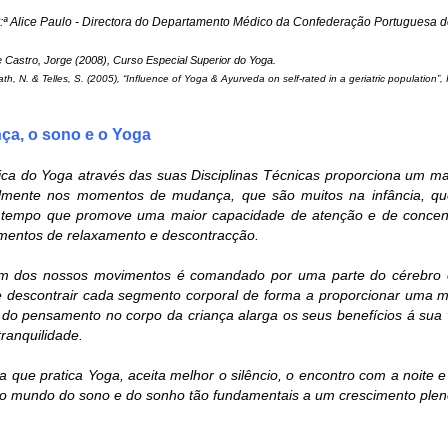
r:ª Alice Paulo - Directora do Departamento Médico da Confederação Portugues
e Castro, Jorge (2008), Curso Especial Superior do Yoga.
th, N. & Telles, S. (2005), “Influence of Yoga & Ayurveda on self-rated in a geriatric population”,
nça, o sono e o Yoga
tica do Yoga através das suas Disciplinas Técnicas proporciona um ma
lmente nos momentos de mudança, que são muitos na infância, quer a
empo que promove uma maior capacidade de atenção e de concentra
entos de relaxamento e descontracção.
 dos nossos movimentos é comandado por uma parte do cérebro cor
 descontrair cada segmento corporal de forma a proporcionar uma m
 do pensamento no corpo da criança alarga os seus benefícios á sua v
tranquilidade.
ça que pratica Yoga, aceita melhor o silêncio, o encontro com a noite
no mundo do sono e do sonho tão fundamentais a um crescimento ple