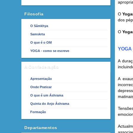
apropri
Filosofia
O
Yoga
dos pépt
O Sámkhya
O
Yoga
Samskrta
O que é o OM
YOGA 
YOGA - como se escreve
A duraç
A Confederação
incluin
A exaus
Apresentação
incorre
Onde Praticar
depress
O que é um Áshrama
matinai
Quinta do Anjo Áshrama
Tensões
Formação
emocion
Actualm
Departamentos
associa