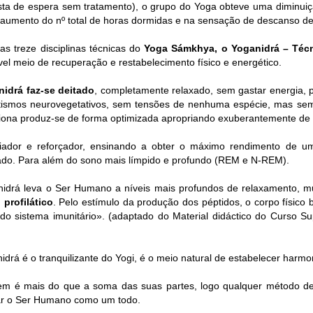
sta de espera sem tratamento), o grupo do Yoga obteve uma diminuiç
aumento do nº total de horas dormidas e na sensação de descanso d
s treze disciplinas técnicas do
Yoga Sámkhya, o Yoganidrá
– Téc
vel meio de recuperação e restabelecimento físico e energético.
idrá faz-se deitado
, completamente relaxado, sem gastar energia, pe
ismos neurovegetativos, sem tensões de nenhuma espécie, mas semp
iona produz-se de forma optimizada apropriando exuberantemente de
ciador e reforçador, ensinando a obter o máximo rendimento de um
ado. Para além do sono mais límpido e profundo (REM e N-REM).
idrá leva o Ser Humano a níveis mais profundos de relaxamento, mu
m
profilático
. Pelo estímulo da produção dos péptidos, o corpo físico 
 do sistema imunitário». (adaptado do Material didáctico do Curso S
.
idrá é o tranquilizante do Yogi, é o meio natural de estabelecer harmo
 é mais do que a soma das suas partes, logo qualquer método de 
ar o Ser Humano como um todo.