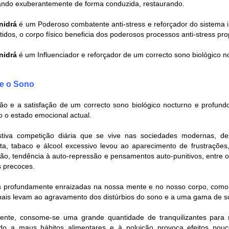
ando exuberantemente de forma conduzida, restaurando.
nidrá
é um Poderoso combatente anti-stress e reforçador do sistema im
idos, o corpo físico beneficia dos poderosos processos anti-stress pro
nidrá
é um Influenciador e reforçador de um correcto sono biológico n
e o Sono
ão e a satisfação de um correcto sono biológico nocturno e profundo
do o estado emocional actual.
tiva competição diária que se vive nas sociedades modernas, des
cta, tabaco e álcool excessivo levou ao aparecimento de frustrações, 
ão, tendência à auto-repressão e pensamentos auto-punitivos, entre 
s precoces.
 profundamente enraizadas na nossa mente e no nosso corpo, como a
ais levam ao agravamento dos distúrbios do sono e a uma gama de s
ente, consome-se uma grande quantidade de tranquilizantes para 
do a maus hábitos alimentares e à poluição provoca efeitos pou