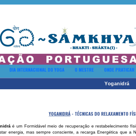
DIA INTERNACIONAL DO YOGA
O MESTRE
ONDE PRATICAR
Yoganidrá
YOGANIDRÁ
- TÉCNICAS DO RELAXAMENTO FÍS
nidrá
é um Formidável meio de recuperação e restabelecimento físic
tar energia, mas sempre consciente, a recarga Energética que a N