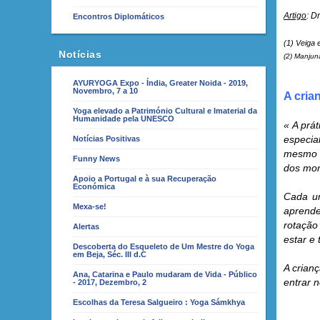
Artigo
: D
Encontros Diplomáticos
(1)
Veiga 
Notícias
(2) Manjuna
AYURYOGA Expo - Índia, Greater Noida - 2019,
Novembro, 7 a 10
A cria
Yoga elevado a Património Cultural e Imaterial da
Humanidade pela UNESCO
« A prá
especia
Notícias Positivas
mesmo t
Funny News
dos mom
Apoio a Portugal e à sua Recuperação
Económica
Cada um
Mexa-se!
aprende
rotação
Alertas
estar e 
Descoberta do Esqueleto de Um Mestre do Yoga
em Beja, Séc. III d.C
A crian
Ana, Catarina e Paulo mudaram de Vida - Público
entrar 
- 2017, Dezembro, 2
Escolhas da Teresa Salgueiro : Yoga Sámkhya