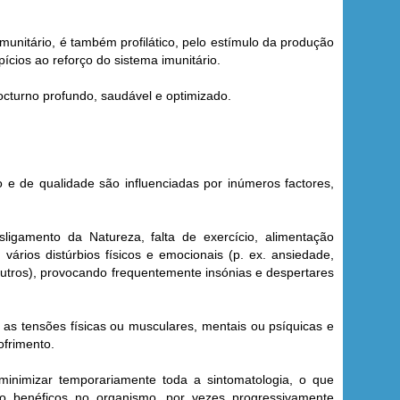
unitário, é também profilático, pelo estímulo da produção
pícios ao reforço do sistema imunitário.
octurno profundo, saudável e optimizado.
 e de qualidade são influenciadas por inúmeros factores,
ligamento da Natureza, falta de exercício, alimentação
vários distúrbios físicos e emocionais (p. ex. ansiedade,
outros), provocando frequentemente insónias e despertares
s tensões físicas ou musculares, mentais ou psíquicas e
ofrimento.
minimizar temporariamente toda a sintomatologia, o que
co benéficos no organismo, por vezes progressivamente