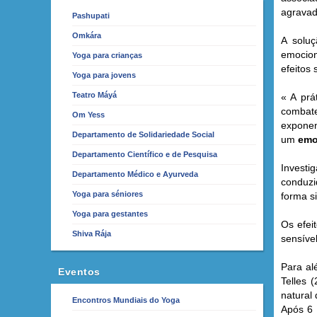
agravad
Pashupati
Omkára
A soluç
emocion
Yoga para crianças
efeitos
Yoga para jovens
Teatro Máyá
« A prá
combat
Om Yess
expone
Departamento de Solidariedade Social
um
emo
Departamento Científico e de Pesquisa
Investi
Departamento Médico e Ayurveda
conduzi
Yoga para séniores
forma s
Yoga para gestantes
Os efei
Shiva Rája
sensíve
Para al
Eventos
Telles 
natural
Encontros Mundiais do Yoga
Após 6 