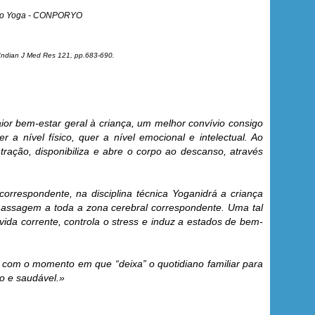
a do Yoga - CONPORYO
Indian J Med Res 121
, pp.683-690.
ior bem-estar geral à criança, um melhor convívio consigo
 nível físico, quer a nível emocional e intelectual. Ao
ção, disponibiliza e abre o corpo ao descanso, através
respondente, na disciplina técnica Yoganidrá a criança
assagem a toda a zona cerebral correspondente. Uma tal
ida corrente, controla o stress e induz a estados de bem-
 e com o momento em que “deixa” o quotidiano familiar para
no e saudável.»