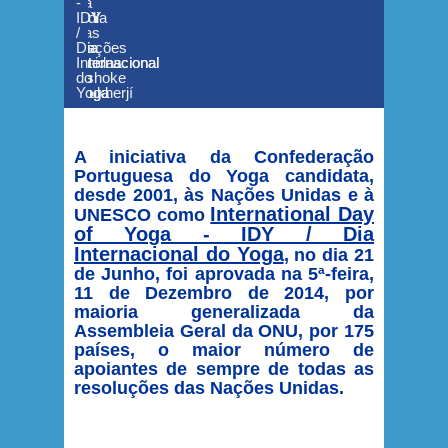
-
-
da
-
IDY
IDY
Índia
IDY
/
/
nas
/
Dia
Dia
Nações
Dia
Internacional
Internacional
Unidas
Internacional
do
do
Ashoke
do
Yoga
Yoga
Mukherjí
Yoga
A iniciativa da Confederação
Portuguesa do Yoga candidata,
desde 2001, às Nações Unidas e à
International Day
UNESCO como
of Yoga - IDY / Dia
Internacional do Yoga
, no dia 21
de Junho, foi aprovada na 5ª-feira,
11 de Dezembro de 2014, por
maioria generalizada da
Assembleia Geral da ONU, por 175
países, o maior número de
apoiantes de sempre de todas as
resoluções das Nações Unidas.