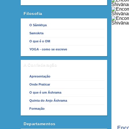
Filosofia
O Sámkhya
Samskrta
O que é o OM
YOGA - como se escreve
A Confederação
Apresentação
Onde Praticar
O que é um Áshrama
Quinta do Anjo Áshrama
Formação
Departamentos
Enco