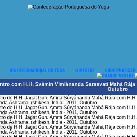
DIA INTERNACIONAL DO YOGA
O MESTRE
ONDE PRATICAR
ntro com H.H. Svámin Vimlánanda Sarasvatí Mahá Rája -
Outubro