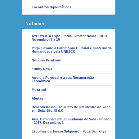
Encontros Diplomáticos
Notícias
AYURYOGA Expo - Índia, Greater Noida - 2019,
Novembro, 7 a 10
Yoga elevado a Património Cultural e Imaterial da
Humanidade pela UNESCO
Notícias Positivas
Funny News
Apoio a Portugal e à sua Recuperação
Económica
Mexa-se!
Alertas
Descoberta do Esqueleto de Um Mestre do Yoga
em Beja, Séc. III d.C
Ana, Catarina e Paulo mudaram de Vida - Público
- 2017, Dezembro, 2
Escolhas da Teresa Salgueiro : Yoga Sámkhya