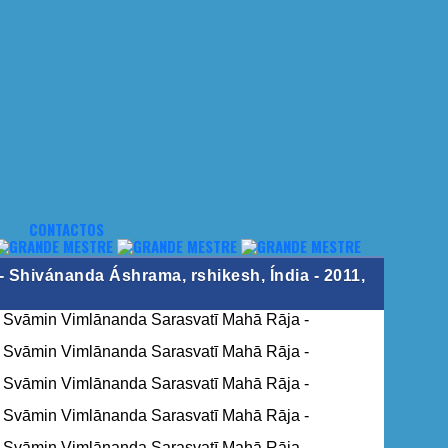
CONTACTOS
 Shivánanda Áshrama, rshikesh, Índia - 2011,