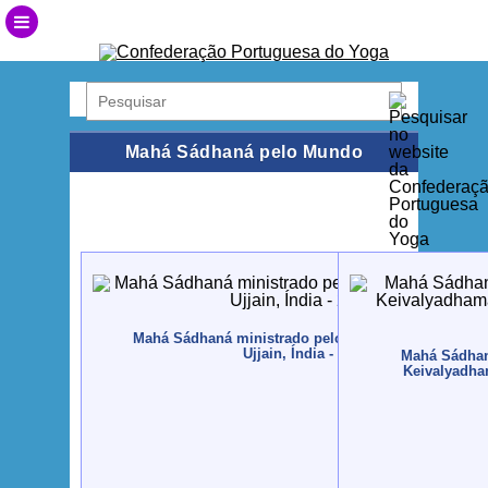
Mahá Sádhaná pelo Mundo
Mahá Sádhaná ministrado pelo Guru Jí no Kumbha 
Ujjain, Índia - 2016, Maio
Mahá Sádhaná
Keivalyadham