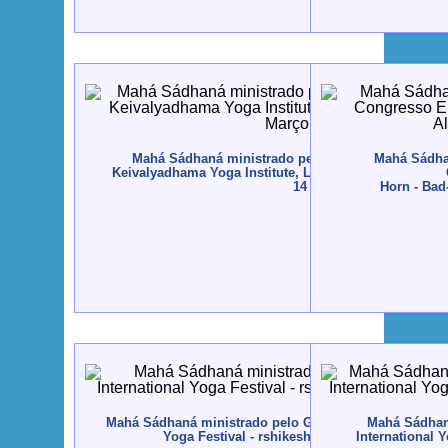
Mahá Sádhaná ministrado pelo Guru Jí aos alunos
Mahá Sádhan
Keivalyadhama Yoga Institute, Lonavala, Índia - 2015,
14
Horn - Bad
Mahá Sádhaná ministrado pelo Guru Jí durante o Inter
Mahá Sádhaná
Yoga Festival - rshikesh, Índia - 2013, Março
International 