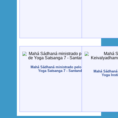
Mahá Sádhaná ministrado pelo Guru Jí durante a Bie
Yoga Satsanga 7 - Santander, España - 2012, Mai
Mahá Sádhaná 
Yoga Insti