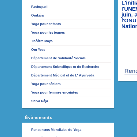
L'ini
Pashupati
l'UN
juin,
Omkára
l'ONU
Yoga pour enfants
Natio
Yoga pour les jeunes
Théâtre Māyā
Om Yess
Département de Solidarité Sociale
Département Scientifique et de Recherche
Renc
Département Médical et de L' Ayurveda
Yoga pour séniors
Yoga pour femmes enceintes
Shiva Rája
Évènements
Rencontres Mondiales du Yoga