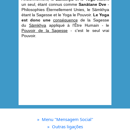
un seul, étant connus comme
Sanātane Dve
-
Philosophies Éternellement Unies, le S
āmkhya
étant la Sagesse et le Yoga le Pouvoir.
Le Yoga
est donc une
conséquence
de la Sagesse
du
S
ā
mkhya
appliqué à l'Être Humain - le
Pouvoir de la Sagesse
- c'est le seul vrai
Pouvoir.
»
Menu "Mensagem Social"
»
Outras ligações