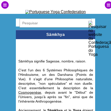
Sāmkhya
S
ā
mkhya
signifie Sagesse, nombre, raison.
C'est l'un des 6 Systémes Philosophiques de
l'Hindouisme, un des Darshana (Points de
Vue). Il s'agit d'une Philosophie naturaliste,
descriptive, "non spéculative" et non duelle.
C'est essentiellement la description de la
Cosmogenèse
, depuis avant le "Début" de
l'Univers, jusqu'à après sa "fin", ainsi que de
l'inhérente Anthropogenèse.
Anciennement, le
S
āmkhya
et le
Yoga
étaient