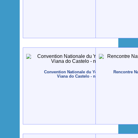
Convention Nationale du Yoga - CONVENYO - 20
Rencontre Na
Viana do Castelo - novembre, 11 à 13