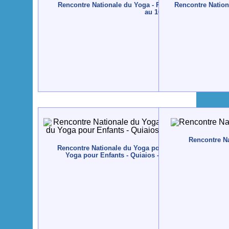
Rencontre Nationale du Yoga - Peniche - 2008, novemb
Rencontre Nation
au 16
Rencontre Nat
Rencontre Nationale du Yoga pour enfants et Profess
Yoga pour Enfants - Quiaios - 2006, novembre, 10 a