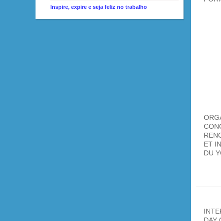
Inspire, expire e seja feliz no trabalho
ORGA
CON
REN
ET I
DU 
INTE
DAY 