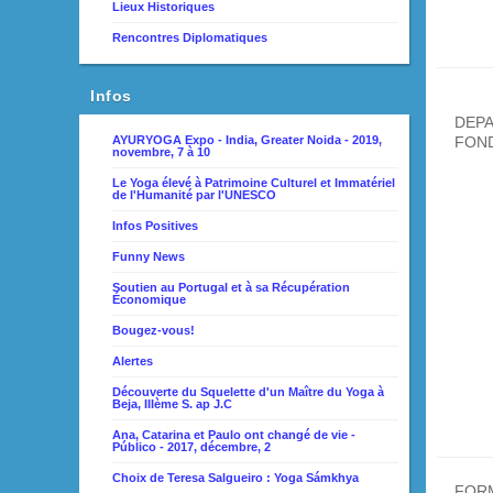
Lieux Historiques
Rencontres Diplomatiques
Infos
DEPA
FON
AYURYOGA Expo - India, Greater Noida - 2019,
novembre, 7 à 10
Le Yoga élevé à Patrimoine Culturel et Immatériel
de l'Humanité par l'UNESCO
Infos Positives
Funny News
Soutien au Portugal et à sa Récupération
Économique
Bougez-vous!
Alertes
Découverte du Squelette d'un Maître du Yoga à
Beja, IIIème S. ap J.C
Ana, Catarina et Paulo ont changé de vie -
Público - 2017, décembre, 2
Choix de Teresa Salgueiro : Yoga Sámkhya
FOR