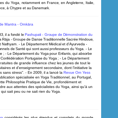
es du Yoga, notamment en France, en Angleterre, Italie,
rèce, à Chypre et au Danemark.
de Mantra - Omk
āra
3, il a fondé le
Pashupati - Groupe de Démonstration du
va Rāja - Groupe de Danse Traditionnelle Sacrée Hindoue,
t Nathyam.
- Le Département Médical et d'Ayurveda -
onnels de Santé qui sont aussi professeurs du Yoga.
- Le
e ;
- Le Département du Yoga pour Enfants, qui absorbe
 Confédération Portugaise du Yoga ;
- Le Département
ratuites de grande influence chez les jeunes de tout le
aires et d'enseignement secondaire, dont l'initiative la
s sans stress".
- En 2009, il a lancé la
Revue Om Yess
blication spécialisée en Yoga Traditionnel, au Portugal,
ette Philosophie Pratique de Vie, profondément et
re aux attentes des spécialistes du Yoga, ainsi qu'à un
e qui sait peu ou ne sait rien du Yoga.
ga
considérés les plus étendus et complets du monde,