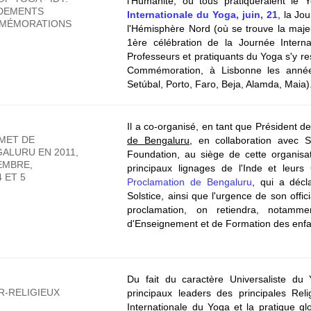
l'Humanité, où tous pratiqueraient le Y
DEMENTS
Internationale du Yoga, juin, 21
, la Jo
MÉMORATIONS
l'Hémisphère Nord (où se trouve la maje
1ère célébration de la Journée Inter
Professeurs et pratiquants du Yoga s'y r
Commémoration, à Lisbonne les années
Setúbal, Porto, Faro, Beja, Alamda, Maia)
Il a co-organisé, en tant que Président 
MET DE
de Bengaluru
, en collaboration avec 
ALURU EN 2011,
Foundation, au siège de cette organisa
EMBRE,
principaux lignages de l'Inde et leur
4 ET 5
Proclamation de Bengaluru
, qui a décl
Solstice, ainsi que l'urgence de son offic
proclamation, on retiendra, notamm
d'Enseignement et de Formation des enfa
Du fait du caractère Universaliste du
R-RELIGIEUX
principaux leaders des principales Re
Internationale du Yoga et la pratique 