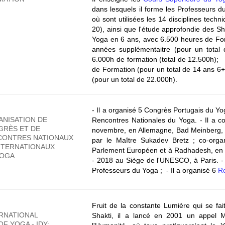
dans lesquels il forme les Professeurs 
où sont utilisées les 14 disciplines tech
20), ainsi que l'étude approfondie des Sh
Yoga en 6 ans, avec 6.500 heures de Fo
années supplémentaitre (pour un tota
6.000h de formation (total de 12.500h);
de Formation (pour un total de 14 ans 6
(pour un total de 22.000h).
- Il a organisé 5 Congrès Portugais du Y
NISATION DE
Rencontres Nationales du Yoga.
- Il a 
GRÈS ET DE
novembre, en Allemagne, Bad Meinberg, da
CONTRES NATIONAUX
par le Maître Sukadev Bretz ; co-or
NTERNATIONAUX
Parlement Européen et à Radhadesh, en 
YOGA
- 2018 au Siège de l'UNESCO, à Paris.
-
Professeurs du Yoga ;
- Il a organisé 6
R
Fruit de la constante Lumière qui se fa
RNATIONAL
Shakti, il a lancé en 2001 un appel 
OF YOGA - IDY: