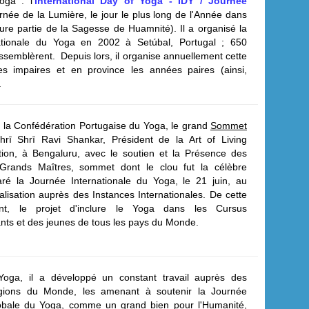
oga : l'
International Day of Yoga - IDY / Journée
urnée de la Lumière, le jour le plus long de l'Année dans
ure partie de la Sagesse de Huamnité).
Il a organisé la
nationale du Yoga en 2002 à Setúbal, Portugal ; 650
essemblèrent.
Depuis lors, il organise annuellement cette
 impaires et en province les années paires (ainsi,
.
de la Confédération Portugaise du Yoga, le grand
Sommet
Shrī
Shr
ī Ravi Shankar, Président de la Art of Living
tion, à Bengaluru, avec le soutien et la Présence des
s Grands Maîtres, sommet dont le clou fut la célèbre
aré la Journée Internationale du Yoga, le 21 juin, au
ialisation auprès des Instances Internationales.
De cette
ent, le projet d'inclure le Yoga dans les Cursus
nts et des jeunes de tous les pays du Monde.
 Yoga, il a développé un constant travail auprès des
ligions du Monde, les amenant à soutenir la Journée
globale du Yoga, comme un grand bien pour l'Humanité,