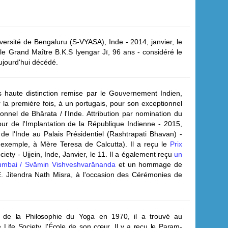
iversité de Bengaluru (S-VYASA), Inde - 2014, janvier, le
 le Grand Maître B.K.S Iyengar Jī, 96 ans - considéré le
ujourd'hui décédé.
us haute distinction remise par le Gouvernement Indien,
 la première fois, à un portugais, pour son exceptionnel
onnel de Bhārata / l'Inde. Attribution par nomination du
r de l'Implantation de la République Indienne - 2015,
 de l'Inde au Palais Présidentiel (Rashtrapati Bhavan) -
ar exemple, à Mère Teresa de Calcutta).
Il a reçu le
Prix
ciety - Ujjein, Inde, Janvier, le 11.
Il a également reçu
un
mbai / Svāmin Vishveshvarānanda
et un hommage de
E. Jitendra Nath Misra, à l'occasion des Cérémonies de
e de la Philosophie du Yoga en 1970, il a trouvé au
e Life Society, l'École de son cœur. Il y a reçu le Param-