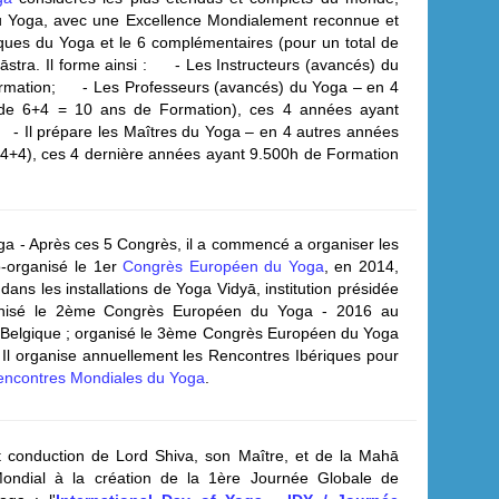
du Yoga, avec une Excellence Mondialement reconnue et
niques du Yoga et le 6 complémentaires (pour un total de
āstra.
Il forme ainsi :
- Les Instructeurs (avancés) du
rmation;
- Les Professeurs (avancés) du Yoga – en 4
l de 6+4 = 10 ans de Formation), ces 4 années ayant
- Il prépare les Maîtres du Yoga – en 4 autres années
+4+4), ces 4 dernière années ayant 9.500h de Formation
oga
- Après ces 5 Congrès, il a commencé a organiser les
co-organisé le 1er
Congrès Européen du Yoga
, en 2014,
ns les installations de Yoga Vidyā, institution présidée
ganisé le 2ème Congrès Européen du Yoga - 2016 au
Belgique ; organisé le 3ème Congrès Européen du Yoga
 Il organise annuellement les Rencontres Ibériques pour
encontres Mondiales du Yoga
.
it conduction de Lord Shiva, son Maître, et de la Mahā
Mondial à la création de la 1ère Journée Globale de