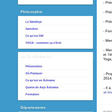
- Pré
Philosophie
- Pré
- Pré
Le Sāmkhya
Samskrta
- Fon
Ce qu'est OM
- Me
YOGA - comment ça s'écrit
- Me
et l'
La Confédération
Yoga,
Présentation
Où Pratiquer
- Pro
2014
Ce qu'est un Āshrama
Quinta do Anjo Āshrama
- Il 
et Im
Formation
Départements