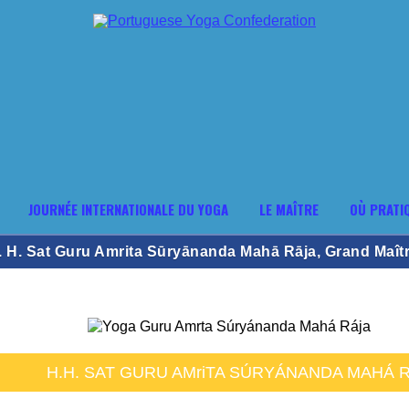
JOURNÉE INTERNATIONALE DU YOGA
LE MAÎTRE
OÙ PRATI
. H. Sat Guru Amrita Sūryānanda Mahā Rāja, Grand Maître
H.H. SAT GURU AMriTA SÚRYÁNANDA MAHÁ 