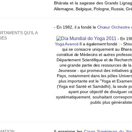
Bhārata et la sagesse des Grands Lignag
Allemagne, Belgique, Pologne, Russie, G
- En 1982, il a fondé le
Chœur Orchestre 
RTAMENTS QU'IL A
DÉS
- En 198
Yoga Avancé
Il a également fondé :
- Shi
qui se consacre uniquement au Bhara
constitué de Médecins et autres professi
Département Scientifique et de Recherch
une grande partie des ressources de la
Jeunesse - qui promeut des initiatives g
Pays, notamment dans les pôles Universit
plus importante est le "Yoga et Examen
(Yoga est Santé et Samādhi), la seule pu
ayant pour objectif de divulguer c
systématiquement, souhaitant correspond
public plus généralist
MATION
Il enseigne les
Cours Supérieurs du Yo