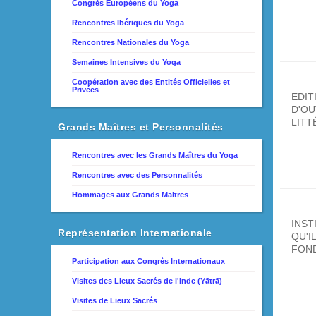
Congrès Européens du Yoga
Rencontres Ibériques du Yoga
Rencontres Nationales du Yoga
Semaines Intensives du Yoga
Coopération avec des Entités Officielles et
Privées
EDIT
D'O
LITT
Grands Maîtres et Personnalités
Rencontres avec les Grands Maîtres du Yoga
Rencontres avec des Personnalités
Hommages aux Grands Maitres
INST
Représentation Internationale
QU'I
FON
Participation aux Congrès Internationaux
Visites des Lieux Sacrés de l'Inde (Yātrā)
Visites de Lieux Sacrés