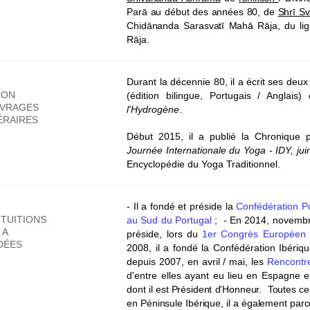
Parā au début des années 80, de
Shrī S
Chid
ānanda
Sarasvatī Mahā Rāja, du li
Rāja.
Durant la décennie 80, il a écrit ses deux 
ION
(édition bilingue, Portugais / Anglais)
UVRAGES
l'Hydrogène
.
ÉRAIRES
Début 2015, il a publié la Chronique
Journée Internationale du Yoga - IDY, jui
Encyclopédie du Yoga Traditionnel.
- Il a fondé et préside la
Confédération P
ITUITIONS
au Sud du Portugal
;
- En 2014, novembre
L A
préside, lors du
1er Congrès Européen
DÉES
2008, il a fondé la Confédération Ibériq
depuis 2007, en avril / mai, les
Rencontr
d'entre elles ayant eu lieu en Espagne e
dont il est Président d'Honneur.
Toutes ces
en Péninsule Ibérique, il a également parc