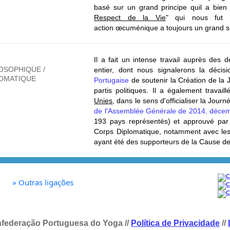
basé sur un grand principe quil a bien
Respect de la Vie
" qui nous fut d
action œcuménique a toujours un grand s
Il a fait un intense travail auprès des 
OSOPHIQUE /
entier, dont nous signalerons la décisio
OMATIQUE
Portugaise
de soutenir la Création de la 
partis politiques.
Il a également travail
Unies
, dans le sens d'officialiser la Jour
de l'Assemblée Générale de 2014, décem
193 pays représentés) et approuvé pa
Corps Diplomatique, notamment avec les 
ayant été des supporteurs de la Cause de
»
Outras ligações
federação Portuguesa do Yoga //
Política de Privacidade
//