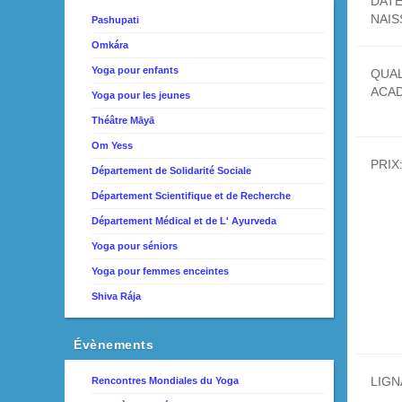
DATE
NAI
Pashupati
Omkára
Yoga pour enfants
QUAL
ACA
Yoga pour les jeunes
Théâtre Māyā
Om Yess
PRIX
Département de Solidarité Sociale
Département Scientifique et de Recherche
Département Médical et de L' Ayurveda
Yoga pour séniors
Yoga pour femmes enceintes
Shiva Rája
Évènements
LIG
Rencontres Mondiales du Yoga