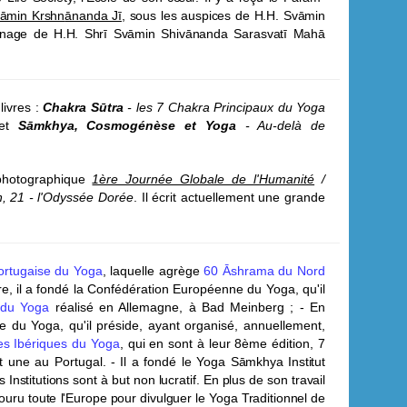
vāmin Krshn
ānanda Jī
, sous les auspices de H.H. Svāmin
gnage de H.H. Shrī Svāmin Shivānanda Sarasvatī Mahā
livres :
Chakra Sūtra
- les 7 Chakra Principaux du Yoga
 et
Sāmkhya, Cosmogénèse et Yoga
- Au-delà de
 photographique
1ère Journée Globale de l'Humanité
/
n, 21 - l'Odyssée Dorée
.
Il écrit actuellement une grande
ortugaise du Yoga
, laquelle agrège
60 Āshrama du Nord
, il a fondé la Confédération Européenne du Yoga, qu'il
 du Yoga
réalisé en Allemagne, à Bad Meinberg ;
- En
ue du Yoga, qu'il préside, ayant organisé, annuellement,
es Ibériques du Yoga
, qui en sont à leur 8ème édition, 7
t une au Portugal.
- Il a fondé le Yoga S
āmkhya Institut
 Institutions sont à but non lucratif.
En plus de son travail
ouru toute l'Europe pour divulguer le Yoga Traditionnel de