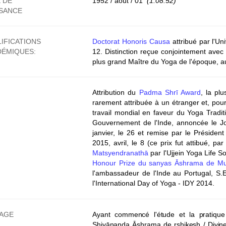
 DE
1952 / août / 01
(1.08.52)
SSANCE
IFICATIONS
Doctorat Honoris Causa
attribué par l'Un
DÉMIQUES:
12. Distinction reçue conjointement avec
plus grand Maître du Yoga de l'époque, a
:
Attribution du
Padma Shr
ī Award
, la pl
rarement attribuée à un étranger et, pour
travail mondial en faveur du Yoga Traditi
Gouvernement de l'Inde, annoncée le Jou
janvier, le 26 et remise par le Président
2015, avril, le 8 (ce prix fut attibué, p
Matsyendranathā
par l'Ujjein Yoga Life So
Honour Prize du sanyas Āshrama de Mu
l'ambassadeur de l'Inde au Portugal, S.
l'International Day of Yoga - IDY 2014.
NAGE
Ayant commencé l'étude et la pratiqu
Shivānanda Āshrama
de
rshikesh
/ Divin