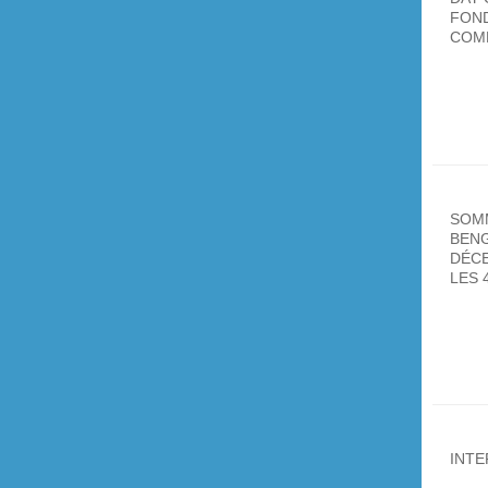
FON
COM
SOM
BENG
DÉC
LES 
INTE