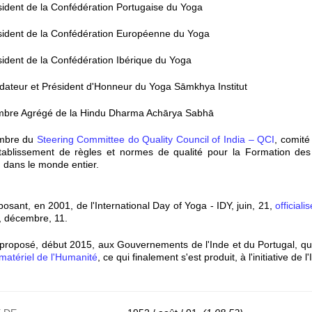
sident de la Confédération Portugaise du Yoga
sident de la Confédération Européenne du Yoga
sident de la Confédération Ibérique du Yoga
dateur et Président d'Honneur du Yoga Sāmkhya Institut
mbre Agrégé de la Hindu Dharma Achārya Sabhā
mbre du
Steering Committee do Quality Council of India – QCI
, comité
établissement de règles et normes de qualité pour la Formation des
 dans le monde entier.
posant, en 2001, de l'International Day of Yoga - IDY, juin, 21,
official
, décembre, 11.
a proposé, début 2015, aux Gouvernements de l'Inde et du Portugal, qu
matériel de l'Humanité
, ce qui finalement s'est produit, à l'initiative de