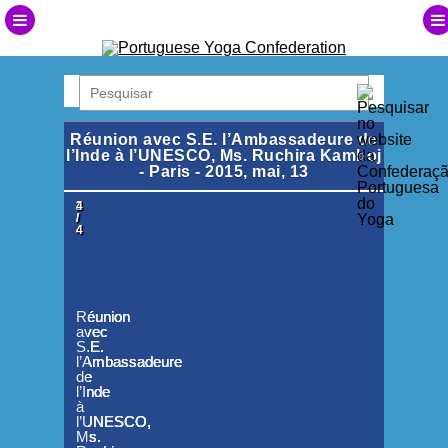
Réunion avec S.E. l’Ambassadeure de
l’Inde à l’UNESCO, Ms. Ruchira Kamboj
- Paris - 2015, mai, 13
1
2
3
4
/
/
/
/
4
4
4
4
Réunion
Réunion
Réunion
Réunion
avec
avec
avec
avec
S.E.
S.E.
S.E.
S.E.
l’Ambassadeure
l’Ambassadeure
l’Ambassadeure
l’Ambassadeure
de
de
de
de
l’Inde
l’Inde
l’Inde
l’Inde
à
à
à
à
l’UNESCO,
l’UNESCO,
l’UNESCO,
l’UNESCO,
Ms.
Ms.
Ms.
Ms.