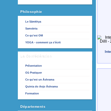
Philosophie
Le Sāmkhya
Samskrta
Ce qu'est OM
YOGA - comment ça s'écrit
Inte
La Confédération
Présentation
Où Pratiquer
Ce qu'est un Āshrama
Quinta do Anjo Āshrama
Formation
Départements