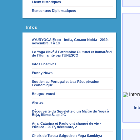
Lieux Historiques
Rencontres Diplomatiques
Infos
AYURYOGA Expo - India, Greater Noida - 2019,
novembre, 7 à 10
Le Yoga élevé à Patrimoine Culturel et Immatériel
de l'Humanité par l'UNESCO
Infos Positives
Funny News
Soutien au Portugal et à sa Récupération
Économique
Bougez-vous!
Alertes
Int
Découverte du Squelette d'un Maître du Yoga à
Beja, IIIème S. ap J.C
Ana, Catarina et Paulo ont changé de vie -
Público - 2017, décembre, 2
Choix de Teresa Salgueiro : Yoga Sámkhya