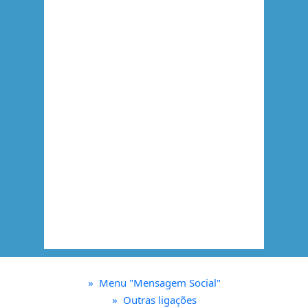
»
Menu "Mensagem Social"
»
Outras ligações