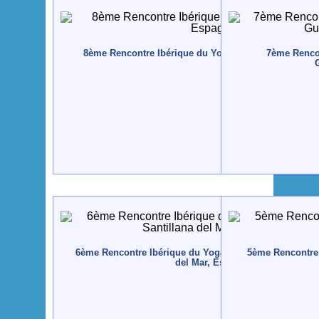
8ème Rencontre Ibérique du Yoga - 2015 - Zestoa, E
7ème Rencon
6ème Rencontre Ibérique du Yoga - 2012 - Altamira / Sa
5ème Rencontre 
del Mar, Espagne