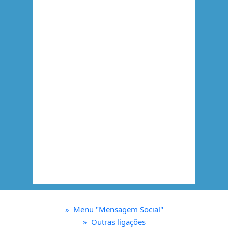
»
Menu "Mensagem Social"
»
Outras ligações