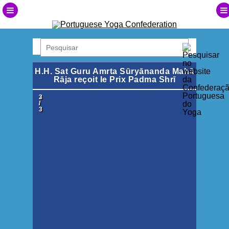
H.H. Sat Guru Amrta Sūryānanda Mahā
Rāja reçoit le Prix Padma Shrī
1
2
3
/
/
/
3
3
3