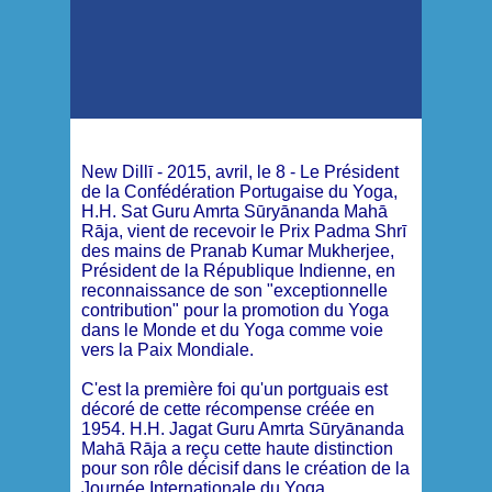
New Dillī - 2015, avril, le 8 - Le Président
de la Confédération Portugaise du Yoga,
H.H. Sat Guru Amrta
Sūryānanda Mahā
Rāja, vient de recevoir le Prix Padma Shrī
des mains de Pranab Kumar Mukherjee,
Président de la République Indienne, en
reconnaissance de son "exceptionnelle
contribution" pour la promotion du Yoga
dans le Monde et du Yoga comme voie
vers la Paix Mondiale.
C'est la première foi qu'un portguais est
décoré de cette récompense créée en
1954.
H.H. Jagat Guru Amrta
Sūryānanda
Mahā Rāja
a reçu cette haute distinction
pour son rôle décisif dans le création de la
Journée Internationale du Yoga,