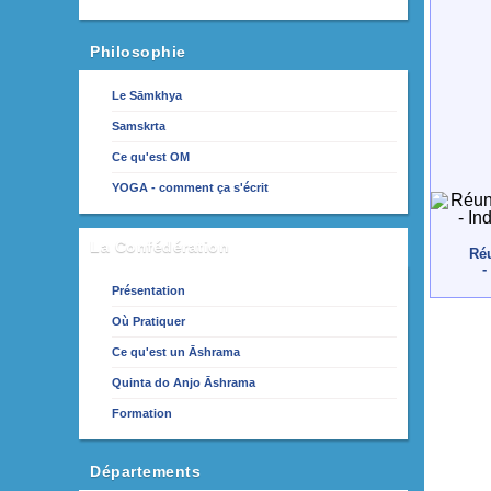
Philosophie
Le Sāmkhya
Samskrta
Ce qu'est OM
YOGA - comment ça s'écrit
La Confédération
Réu
-
Présentation
Où Pratiquer
Ce qu'est un Āshrama
Quinta do Anjo Āshrama
Formation
Départements