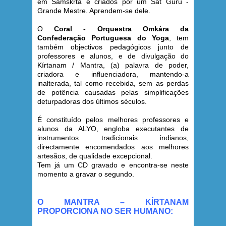
em Samskrta e criados por um Sat Guru -
Grande Mestre. Aprendem-se dele.
O
Coral - Orquestra Omkára da
Confederação Portuguesa do Yoga
, tem
também objectivos pedagógicos junto de
professores e alunos, e de divulgação do
Kírtanam / Mantra, (a) palavra de poder,
criadora e influenciadora, mantendo-a
inalterada, tal como recebida, sem as perdas
de potência causadas pelas simplificações
deturpadoras dos últimos séculos.
É constituído pelos melhores professores e
alunos da ALYO, engloba executantes de
instrumentos tradicionais indianos,
directamente encomendados aos melhores
artesãos, de qualidade excepcional.
Tem já um CD gravado e encontra-se neste
momento a gravar o segundo.
O MANTRA – KÍRTANAM
PROPORCIONA NO SER HUMANO: