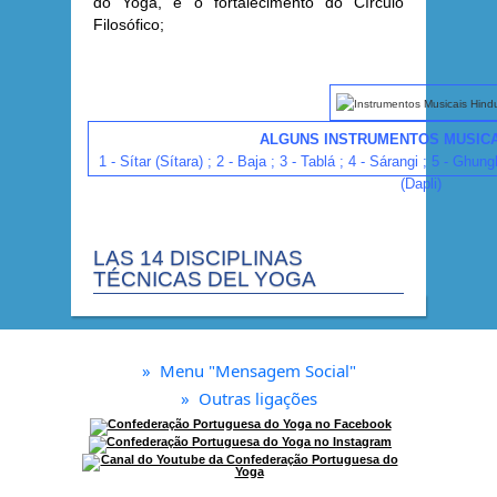
do Yoga, e o fortalecimento do Círculo
Filosófico;
ALGUNS INSTRUMENTOS MUSICA
1 - Sítar (Sítara) ; 2 - Baja ; 3 - Tablá ; 4 - Sárangi ; 5 - Ghungh
(Dapli)
LAS 14 DISCIPLINAS
TÉCNICAS DEL YOGA
»
Menu "Mensagem Social"
»
Outras ligações