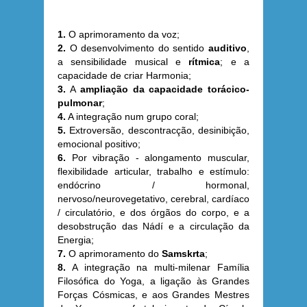
1.
O aprimoramento da voz;
2.
O desenvolvimento do sentido
auditivo
,
a sensibilidade musical e
rítmica
; e a
capacidade de criar Harmonia;
3.
A
ampliação da capacidade torácico-
pulmonar
;
4.
A integração num grupo coral;
5.
Extroversão, descontracção, desinibição,
emocional positivo;
6.
Por vibração - alongamento muscular,
flexibilidade articular, trabalho e estímulo:
endócrino / hormonal,
nervoso/neurovegetativo, cerebral, cardíaco
/ circulatório, e dos órgãos do corpo, e a
desobstrução das Nádí e a circulação da
Energia;
7.
O aprimoramento do
Samskrta
;
8.
A integração na multi-milenar Família
Filosófica do Yoga, a ligação às Grandes
Forças Cósmicas, e aos Grandes Mestres