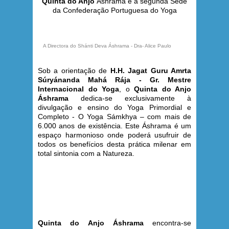
Quinta do Anjo
Áshrama é a segunda Sede
da Confederação Portuguesa do Yoga
A Directora do Shánti Deva Áshrama - Dra- Alice Paulo
Sob a orientação de
H.H. Jagat Guru Amrta
Súryánanda Mahá Rája - Gr. Mestre
Internacional do Yoga
, o
Quinta do Anjo
Áshrama
dedica-se exclusivamente à
divulgação e ensino do Yoga Primordial e
Completo - O Yoga Sámkhya – com mais de
6.000 anos de existência. Este Áshrama é um
espaço harmonioso onde poderá usufruir de
todos os benefícios desta prática milenar em
total sintonia com a Natureza.
Quinta do Anjo Áshrama
encontra-se