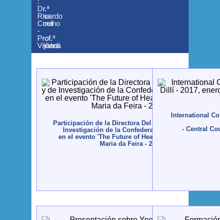
:
:
Dr.ª
Dr.
Ana
Ricardo
Lima
Coelho
-
-
Prof.ª
Prof.
Ánandí
Vijñána
International Co
Participación de la Directora Del Departamento Científi
- Central Co
Investigación de la Confederación Portuguesa del 
en el evento 'The Future of Healthcare', Europarque,
Maria da Feira - 2019, enero, 31