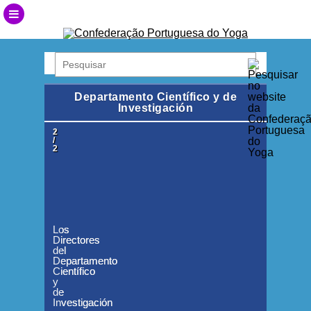
Departamento Científico y de
Investigación
1
2
/
/
2
2
Los
Los
Directores
Directores
del
del
Departamento
Departamento
Científico
Científico
y
y
de
de
Investigación
Investigación