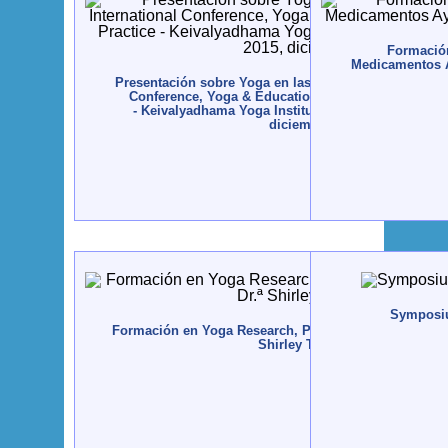
Formación
Medicamentos A
Presentación sobre Yoga en las Escuelas - 8th Interna
Conference, Yoga & Education, Principles and Prac
- Keivalyadhama Yoga Institute Lonavala, Índia - 20
diciembre
Symposiu
Formación en Yoga Research, Patañjali Yoga Peeth, c
Shirley Telles