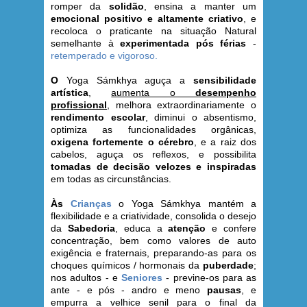
romper da
solidão
, ensina a manter um
emocional positivo e altamente criativo
, e
recoloca o praticante na situação Natural
semelhante à
experimentada pós férias
-
retemperado e vigoroso.
O
Yoga Sámkhya aguça a
sensibilidade
artística
,
aumenta o
desempenho
profissional
, melhora extraordinariamente o
rendimento escolar
, diminui o absentismo,
optimiza as funcionalidades orgânicas,
oxigena fortemente o cérebro
, e a raiz dos
cabelos, aguça os reflexos, e possibilita
tomadas de decisão velozes e inspiradas
em todas as circunstâncias.
Às
Crianças
o Yoga Sámkhya mantém a
flexibilidade e a criatividade, consolida o desejo
da
Sabedoria
, educa a
atenção
e confere
concentração, bem como valores de auto
exigência e fraternais, preparando-as para os
choques químicos / hormonais da
puberdade
;
nos adultos - e
Seniores
- previne-os para as
ante - e pós - andro e meno
pausas
, e
empurra a velhice senil para o final da