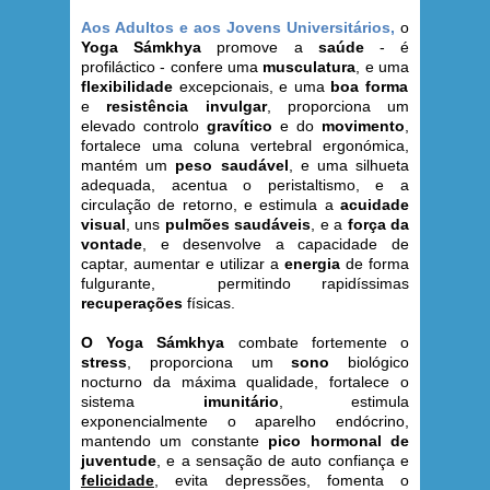
Aos Adultos e aos Jovens Universitários,
o
Yoga Sámkhya
promove a
saúde
- é
profiláctico - confere uma
musculatura
, e uma
flexibilidade
excepcionais, e uma
boa forma
e
resistência invulgar
, proporciona um
elevado controlo
gravítico
e do
movimento
,
fortalece uma coluna vertebral ergonómica,
mantém um
peso saudável
, e uma silhueta
adequada, acentua o peristaltismo, e a
circulação de retorno, e estimula a
acuidade
visual
, uns
pulmões saudáveis
, e a
força da
vontade
, e desenvolve a capacidade de
captar, aumentar e utilizar a
energia
de forma
fulgurante, permitindo rapidíssimas
recuperações
físicas.
O Yoga Sámkhya
combate fortemente o
stress
, proporciona um
sono
biológico
nocturno da máxima qualidade, fortalece o
sistema
imunitário
, estimula
exponencialmente o aparelho endócrino,
mantendo um constante
pico hormonal de
juventude
, e a sensação de auto confiança e
felicidade
, evita depressões, fomenta o