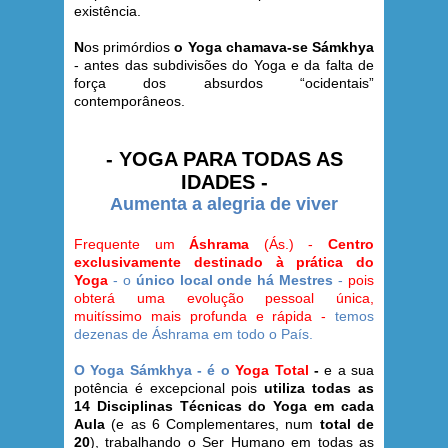
existência.
N
os primórdios
o Yoga chamava-se Sámkhya
- antes das subdivisões do Yoga e da falta de
força dos absurdos “ocidentais”
contemporâneos.
- YOGA PARA TODAS AS
IDADES -
Aumenta a alegria de viver
Frequente um
Áshrama
(Ás.) -
Centro
exclusivamente destinado à prática do
Yoga
- o
único local onde há Mestres
-
pois
obterá uma evolução pessoal única,
muitíssimo mais profunda e rápida -
temos
dezenas de Áshrama em todo o País.
O Yoga Sámkhya - é o
Yoga Total
-
e a sua
potência é excepcional pois
utiliza todas as
14 Disciplinas Técnicas do Yoga em cada
Aula
(e as 6 Complementares, num
total de
20
), trabalhando o Ser Humano em todas as