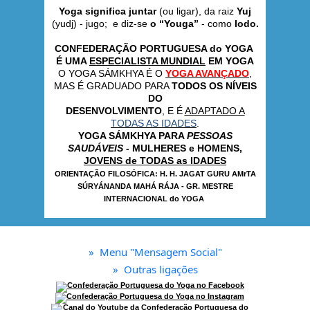
Yoga significa juntar
(ou ligar), da raiz
Yuj
(yudj) - jugo; e diz-se
o “Youga”
- como
Iodo.
CONFEDERAÇÃO PORTUGUESA do YOGA
É UMA
ESPECIALISTA MUNDIAL
EM YOGA
O YOGA SÁMKHYA É O
YOGA AVANÇADO
,
MAS É GRADUADO PARA
TODOS OS NÍVEIS
DO
DESENVOLVIMENTO
, E É
ADAPTADO A
TODAS AS IDADES
.
YOGA SÁMKHYA PARA
PESSOAS
SAUDÁVEIS
- MULHERES e HOMENS,
JOVENS de TODAS as IDADES
ORIENTAÇÃO FILOSÓFICA:
H. H. JAGAT GURU AMrTA
SÚRYÁNANDA MAHÁ RÁJA -
GR. MESTRE
INTERNACIONAL do YOGA
»
Menu "Mensagem Social"
»
Outras ligações