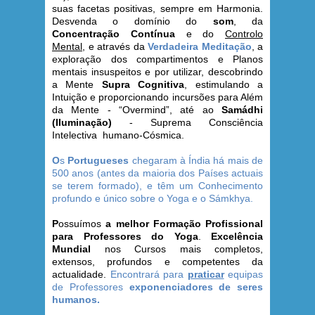
suas facetas positivas, sempre em Harmonia.
Desvenda o domínio do
som
, da
Concentração Contínua
e do
Controlo
Mental
, e através da
Verdadeira Meditação
, a
exploração dos compartimentos e Planos
mentais insuspeitos e por utilizar, descobrindo
a Mente
Supra Cognitiva
, estimulando a
Intuição e proporcionando incursões para Além
da Mente - “Overmind”, até ao
Samádhi
(Iluminação)
- Suprema Consciência
Intelectiva humano-Cósmica.
O
s
Portugueses
chegaram à Índia há mais de
500 anos (antes da maioria dos Países actuais
se terem formado), e têm um Conhecimento
profundo e único sobre o Yoga e o Sámkhya.
P
ossuímos
a melhor Formação Profissional
para Professores do Yoga
.
Excelência
Mundial
nos Cursos mais completos,
extensos, profundos e competentes da
actualidade.
Encontrará para
praticar
equipas
de Professores
exponenciadores de seres
humanos.