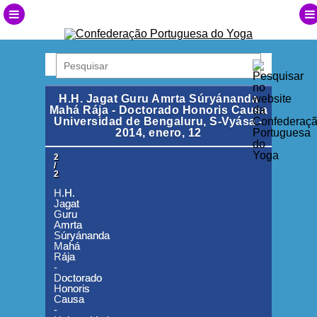
H.H. Jagat Guru Amrta Súryánanda
Mahá Rája - Doctorado Honoris Causa
Universidad de Bengaluru, S-Vyása -
2014, enero, 12
1
2
/
/
2
2
H.H.
H.H.
Jagat
Jagat
Guru
Guru
Amrta
Amrta
Súryánanda
Súryánanda
Mahá
Mahá
Rája
Rája
-
-
Doctorado
Doctorado
Honoris
Honoris
Causa
Causa
-
-