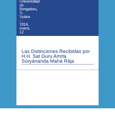
Universidad
Universidad
de
de
Bengaluru,
Bengaluru,
S-
S-
Vyása
Vyása
-
-
2014,
2014,
enero,
enero,
12
12
Las Distinciones Recibidas por
H.H. Sat Guru Amrta
Súryánanda Mahá Rája