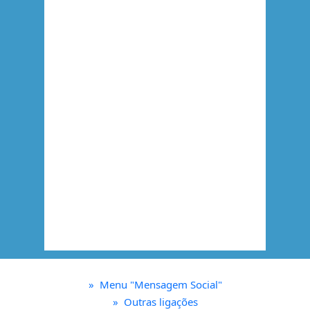
»
Menu "Mensagem Social"
»
Outras ligações