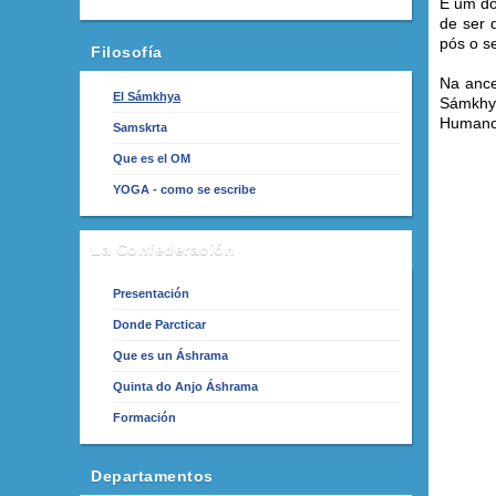
É um do
de ser 
pós o s
Filosofía
Na ance
El Sámkhya
Sámkhya
Humano
Samskrta
Que es el OM
YOGA - como se escribe
La Confederación
Presentación
Donde Parcticar
Que es un Áshrama
Quinta do Anjo Áshrama
Formación
Departamentos