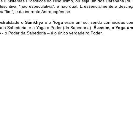
s 6 Sistemas Filosóficos do Hinduísmo, ou seja um dos Darshana (ou Po
descritiva, “não especulativa”, e não dual. É essencialmente a descri
eu “fim”; e da inerente Antropogénese.
stralidade o
Sámkhya
e o
Yoga
eram um só, sendo conhecidas c
 a Sabedoria, e o Yoga o Poder (da Sabedoria).
É assim, o Yoga u
 - o
Poder da
Sabedoria
– é o único verdadeiro Poder.