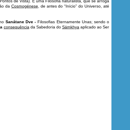
ntos de Vista). É uma Filosofia naturalista, que se arroga
ção da
Cosmogénese
, de antes do “Início” do Universo, até
omo
Sanátane Dve -
Filosofias Eternamente Unas; sendo o
ma
consequência
da Sabedoria do
Sámkhya
aplicado ao Ser