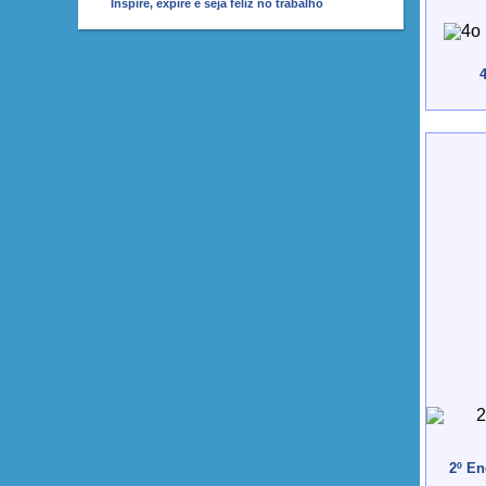
Inspire, expire e seja feliz no trabalho
4
2º En