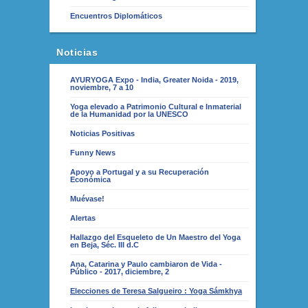
Encuentros Diplomáticos
Noticias
AYURYOGA Expo - India, Greater Noida - 2019,
noviembre, 7 a 10
Yoga elevado a Patrimonio Cultural e Inmaterial
de la Humanidad por la UNESCO
Noticias Positivas
Funny News
Apoyo a Portugal y a su Recuperación
Económica
Muévase!
Alertas
Hallazgo del Esqueleto de Un Maestro del Yoga
en Beja, Séc. III d.C
Ana, Catarina y Paulo cambiaron de Vida -
Público - 2017, diciembre, 2
Elecciones de Teresa Salgueiro : Yoga Sámkhya