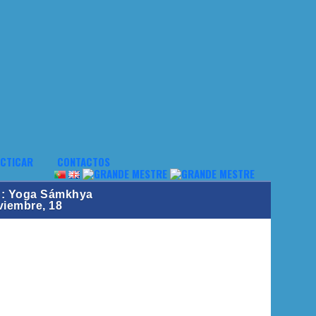
CTICAR
CONTACTOS
o : Yoga Sámkhya
viembre, 18