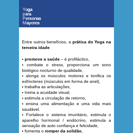
Yoga
Yoga
Yoga
Yoga
Yoga
Yoga
Yoga
para
para
para
para
para
para
para
Personas
Personas
Personas
Personas
Personas
Personas
Personas
Mayores
Mayores
Mayores
Mayores
Mayores
Mayores
Mayores
Entre outros benefícios, a
prática do Yoga na
terceira idade
:
promove a saúde
– é profiláctico,
•
combate o stress, proporciona um sono
•
biológico nocturno de qualidade,
alonga os músculos motores e tonifica os
•
esfíncteres (músculos em forma de anel),
trabalha as articulações,
•
reina a acuidade visual,
• t
estimula a circulação de retorno,
•
ensina uma alimentação e uma vida mais
•
saudável.
Fortalece o sistema imunitário, estimula o
•
aparelho hormonal / endócrino, estimula a
sensação de auto confiança e felicidade,
fomenta o
romper da solidão
,
•