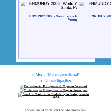
ENMUNDY 2006 - World Yoga Meeting - 2006 - Porto 
ENMUNDY 2003
Portugal
»
Menu "Mensagem Social"
»
Outras ligações
Copyright © 2026 Confederação