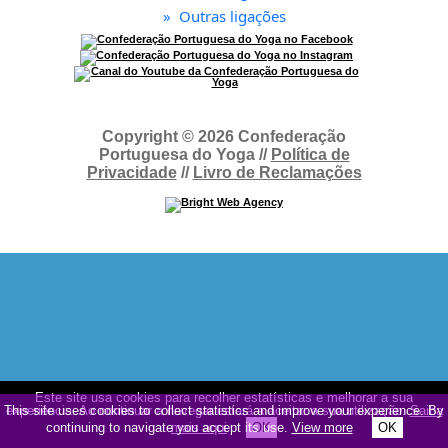
»
Outras ligações
Copyright © 2026 Confederação
Portuguesa do Yoga //
Política de
Privacidade
//
Livro de Reclamações
Este site usa cookies para recolher estatísticas e melhorar a sua
This site uses cookies to collect statistics and improve your experience. By
experiência. Ao continuar a navegar estará a aceitar a sua utilização.
Saiba
continuing to navigate you accept its use.
mais aqui
OK
View more
OK