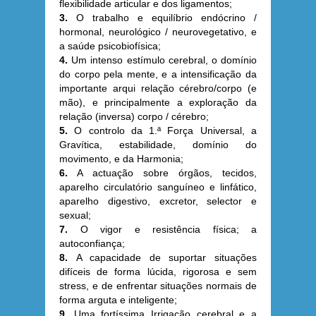
flexibilidade articular e dos ligamentos;
3.
O trabalho e equilíbrio endócrino /
hormonal, neurológico / neurovegetativo, e
a saúde psicobiofísica;
4.
Um intenso estímulo cerebral, o domínio
do corpo pela mente, e a intensificação da
importante arqui relação cérebro/corpo (e
mão), e principalmente a exploração da
relação (inversa) corpo / cérebro;
5.
O controlo da 1.ª Força Universal, a
Gravítica, estabilidade, domínio do
movimento, e da Harmonia;
6.
A actuação sobre órgãos, tecidos,
aparelho circulatório sanguíneo e linfático,
aparelho digestivo, excretor, selector e
sexual;
7.
O vigor e resistência física; a
autoconfiança;
8.
A capacidade de suportar situações
difíceis de forma lúcida, rigorosa e sem
stress, e de enfrentar situações normais de
forma arguta e inteligente;
9.
Uma fortíssima Irrigação cerebral e a