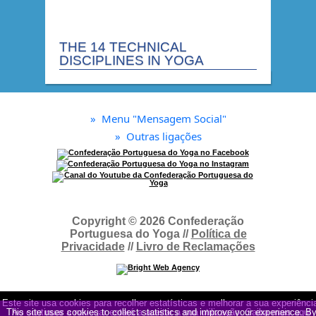
THE 14 TECHNICAL
DISCIPLINES IN YOGA
»
Menu "Mensagem Social"
»
Outras ligações
Copyright © 2026 Confederação
Portuguesa do Yoga //
Política de
Privacidade
//
Livro de Reclamações
Este site usa cookies para recolher estatísticas e melhorar a sua experiênci
This site uses cookies to collect statistics and improve your experience. B
Ao continuar a navegar estará a aceitar a sua utilização.
Saiba mais aqui