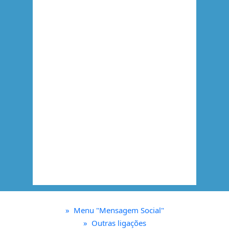
»
Menu "Mensagem Social"
»
Outras ligações