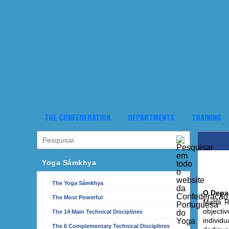
THE CONFEDERATION
DEPARTMENTS
TRAINING
Yoga Sámkhya
The Yoga Sámkhya
O Depa
The Most Powerful
Mahá R
objecti
The 14 Main Technical Disciplines
individ
The 6 Complementary Technical Disciplines