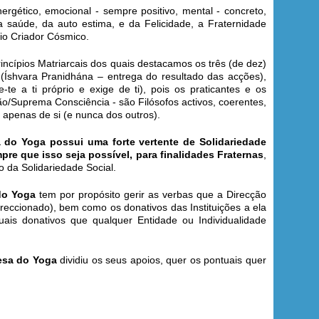
ergético, emocional - sempre positivo, mental - concreto,
 saúde, da auto estima, e da Felicidade, a Fraternidade
io Criador Cósmico.
ncípios Matriarcais dos quais destacamos os três (de dez)
 (Íshvara Pranidhána – entrega do resultado das acções),
e a ti próprio e exige de ti), pois os praticantes e os
/Suprema Consciência - são Filósofos activos, coerentes,
 apenas de si (e nunca dos outros).
 do Yoga possui uma forte vertente de Solidariedade
re que isso seja possível, para finalidades Fraternas
,
o da Solidariedade Social.
 do Yoga
tem por propósito gerir as verbas que a Direcção
eccionado), bem como os donativos das Instituições a ela
uais donativos que qualquer Entidade ou Individualidade
uesa do Yoga
dividiu os seus apoios, quer os pontuais quer