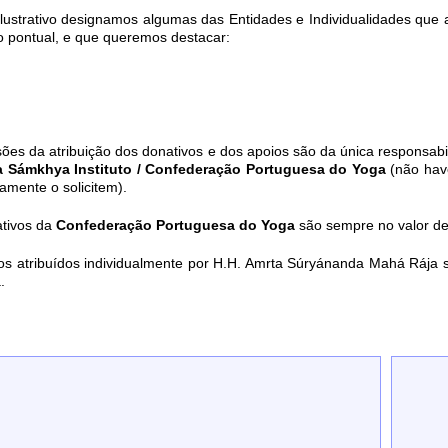
o ilustrativo designamos algumas das Entidades e Individualidades q
o pontual, e que queremos destacar:
sões da atribuição dos donativos e dos apoios são da única responsab
 Sámkhya Instituto / Confederação Portuguesa do Yoga
(não hav
amente o solicitem).
tivos da
Confederação Portuguesa do Yoga
são sempre no valor de 
os atribuídos individualmente por H.H. Amrta Súryánanda Mahá Rája
.