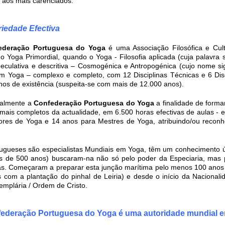
 aos mais carenciados.
riedade Efectiva
ederação Portuguesa do Yoga
é uma Associação Filosófica e Cult
o Yoga Primordial, quando o Yoga - Filosofia aplicada (cuja palavra si
eculativa e descritiva – Cosmogénica e Antropogénica (cujo nome si
m Yoga – complexo e completo, com 12 Disciplinas Técnicas e 6 Di
nos de existência (suspeita-se com mais de 12.000 anos).
ualmente a
Confederação Portuguesa do Yoga
a finalidade de form
mais completos da actualidade, em 6.500 horas efectivas de aulas - e
ores de Yoga e 14 anos para Mestres de Yoga, atribuindo/ou reconhe
ugueses são especialistas Mundiais em Yoga, têm um conhecimento ún
s de 500 anos) buscaram-na não só pelo poder da Especiaria, mas 
ias. Começaram a preparar esta junção marítima pelo menos 100 anos
s com a plantação do pinhal de Leiria) e desde o início da Naciona
emplária / Ordem de Cristo.
ederação Portuguesa do Yoga é uma autoridade mundial 