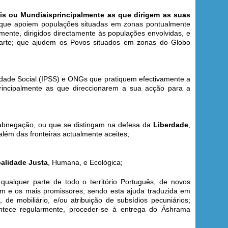
is ou Mundiaisprincipalmente as que dirigem as suas
 que apoiem populações situadas em zonas pontualmente
mente, dirigidos directamente às populações envolvidas, e
à arte; que ajudem os Povos situados em zonas do Globo
riedade Social (IPSS) e ONGs que pratiquem efectivamente a
rincipalmente as que direccionarem a sua acção para a
abnegação, ou que se distingam na defesa da
Liberdade
,
ém das fronteiras actualmente aceites;
alidade Justa
, Humana, e Ecológica;
lquer parte de todo o território Português, de novos
m e os mais promissores; sendo esta ajuda traduzida em
de mobiliário, e/ou atribuição de subsídios pecuniários;
ntece regularmente, proceder-se à entrega do Áshrama