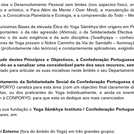
visa o Desenvolvimento Pessoal sem limites (nos aspectos físico, en
to e artístico, e Para Além da Mente / Over Mind), a manutenção da
 a Consciência Planetária e Ecologia, e a compreensão do Todo – Me
quíssimas Bases de elevada Ética do Yoga Sámkhya têm origens em Pri
portantes: o da não agressão (Ahimsá), o da Solidariedade Efectiva
o o da auto exigência e da auto disciplina (Svadhyáya – conhece-t
ores de Yoga prezam o Nobre Caminho da Via do Samádhi – Iluminação
s (profundamente não teóricos) e constantemente aplicadores, exigindo
tude destes Princípios e Objectivos, a Confederação Portuguesa
do-se a canalizar uma considerável parte dos seus recursos, semp
iado para articular as suas iniciativas neste âmbito o seu Departament
rtamento da Solidariedade Social da Confederação Portuguesa
ORYO canaliza para esta área (com um objectivo final claramente dir
das, ou dos praticantes do Yoga individualmente, e ainda os event
m à CONPORYO, para que esta os dedique aos mais carenciados.
a sua fundação o
Yoga Sámkhya Instituto / Confederação Portug
lares, em:
el
Externo
(fora do âmbito do Yoga) em três grandes grupos: