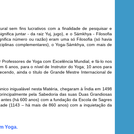
ural sem fins lucrativos com a finalidade de pesquisar e
gnifica juntar - da raiz Yuj, jugo), e o Sámkhya - Filosofia
gnifica número ou razão) eram uma só Filosofia (só havia
sciplinas complementares), o Yoga-Sámkhya, com mais de
ar Professores de Yoga com Excelência Mundial, e fá-lo nos
m 6 anos, para o nível de Instrutor do Yoga; 10 anos para
cendo, ainda o título de Grande Mestre Internacional de
ico inigualável nesta Matéria, chegaram à Índia em 1498
principalmente pela Sabedoria das suas Duas Grandiosas
 antes (há 600 anos) com a fundação da Escola de Sagres
lidade (1143 – há mais de 860 anos) com a inquietação da
em Yoga.