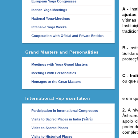
European Yoga Congresses
A
-
Inst
Iberian Yoga Meetings
ajudas 
National Yoga-Meetings
vítimas
Institu
Intensive Yoga Weeks
tradici
Cooperation with Oficial and Private Entities
B -
Inst
Grand Masters and Personalities
Solidar
protecçã
Meetings with Yoga Grand Masters
Meetings with Personalities
C -
Ind
ou que 
Homages to the Great Masters
International Representation
e em qu
2.
A nív
Participation in International Congresses
Áshrama
Visits to Sacred Places in India (Yátrá)
apoio d
podendo
Visits to Sacred Places
complet
Visits to Historical Places