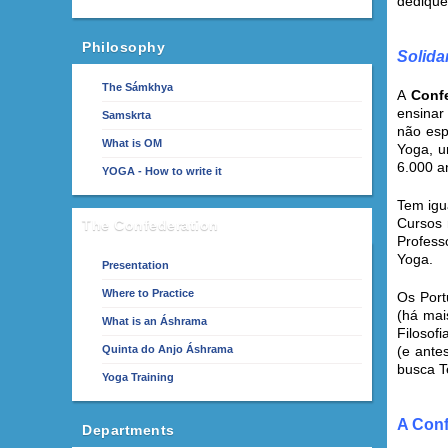
dedique
Philosophy
Solida
The Sámkhya
A
Conf
ensinar 
Samskrta
não esp
What is OM
Yoga, u
6.000 a
YOGA - How to write it
Tem ig
Cursos 
The Confederation
Profess
Yoga.
Presentation
Where to Practice
Os Port
(há mai
What is an Áshrama
Filosof
Quinta do Anjo Áshrama
(e ante
busca T
Yoga Training
A Conf
Departments