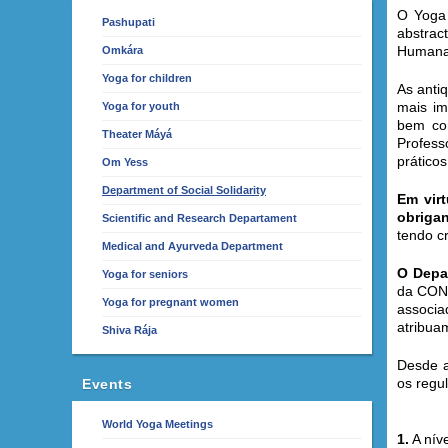
O Yoga 
Pashupati
abstrac
Humana,
Omkára
Yoga for children
As anti
mais im
Yoga for youth
bem com
Theater Máyá
Profess
prático
Om Yess
Department of Social Solidarity
Em vir
obrigan
Scientific and Research Departament
tendo cr
Medical and Ayurveda Department
O Depa
Yoga for seniors
da CONP
Yoga for pregnant women
associa
atribua
Shiva Rája
Desde 
os regu
Events
World Yoga Meetings
1.
A nív