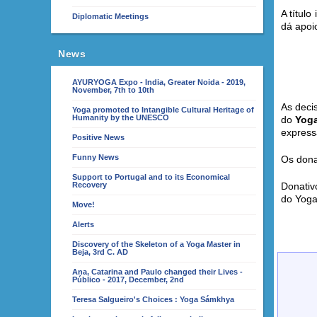
A títul
Diplomatic Meetings
dá apoi
News
AYURYOGA Expo - India, Greater Noida - 2019,
November, 7th to 10th
As deci
Yoga promoted to Intangible Cultural Heritage of
Humanity by the UNESCO
do
Yoga
express
Positive News
Funny News
Os dona
Support to Portugal and to its Economical
Recovery
Donativ
do Yoga
Move!
Alerts
Discovery of the Skeleton of a Yoga Master in
Beja, 3rd C. AD
Ana, Catarina and Paulo changed their Lives -
Público - 2017, December, 2nd
Teresa Salgueiro's Choices : Yoga Sámkhya