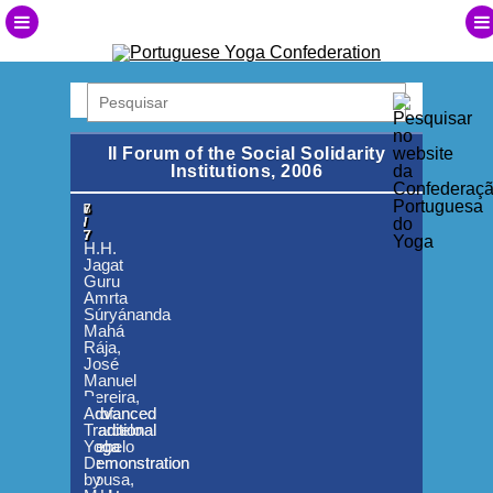
II Forum of the Social Solidarity
Institutions, 2006
1
2
3
4
5
6
7
/
/
/
/
/
/
/
7
7
7
7
7
7
7
H.H.
Jagat
Guru
Amrta
Súryánanda
Mahá
Rája,
José
Manuel
Pereira,
Prof.
Advanced
Advanced
Marcelo
Traditional
Traditional
Rebelo
Yoga
Yoga
de
Demonstration
Demonstration
Sousa,
by
by