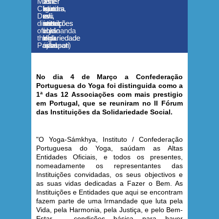
Padre
II
II
H.H.
Master
Master
Melícias,
Fórum
Fórum
Jagat
Chandra
Chandra
Dr.
das
das
Prof.
Guru
Deví,
Deví,
Alice
Instituições
Instituições
Marcelo
Amrta
director
director
Paulo
da
da
Rebelo
Súryánanda
of
of
(Yoga
Solidariedade
Solidariedade
de
Mahá
the
the
Professor)
Social
Social
Sousa
Rája
Pashupati
Pashupati
No dia 4 de Março a Confederação
Portuguesa do Yoga foi distinguida como a
1ª das 12 Associações com mais prestigio
em Portugal, que se reuniram no II Fórum
das Instituições da Solidariedade Social.
"O Yoga-Sámkhya, Instituto / Confederação
Portuguesa do Yoga, saúdam as Altas
Entidades Oficiais, e todos os presentes,
nomeadamente os representantes das
Instituições convidadas, os seus objectivos e
as suas vidas dedicadas a Fazer o Bem. As
Instituições e Entidades que aqui se encontram
fazem parte de uma Irmandade que luta pela
Vida, pela Harmonia, pela Justiça, e pelo Bem-
Estar – condições básica para haver