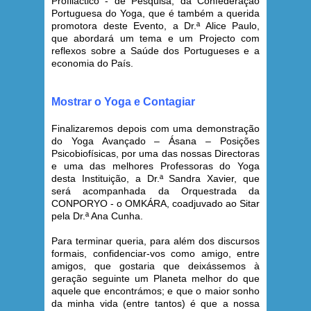
Profiláctico - de Pesquisa, da Confederação
Portuguesa do Yoga, que é também a querida
promotora deste Evento, a Dr.ª Alice Paulo,
que abordará um tema e um Projecto com
reflexos sobre a Saúde dos Portugueses e a
economia do País.
Mostrar o Yoga e Contagiar
Finalizaremos depois com uma demonstração
do Yoga Avançado – Ásana – Posições
Psicobiofísicas, por uma das nossas Directoras
e uma das melhores Professoras do Yoga
desta Instituição, a Dr.ª Sandra Xavier, que
será acompanhada da Orquestrada da
CONPORYO - o OMKÁRA, coadjuvado ao Sitar
pela Dr.ª Ana Cunha.
Para terminar queria, para além dos discursos
formais, confidenciar-vos como amigo, entre
amigos, que gostaria que deixássemos à
geração seguinte um Planeta melhor do que
aquele que encontrámos; e que o maior sonho
da minha vida (entre tantos) é que a nossa