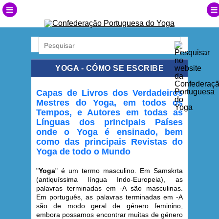
YOGA - CÓMO SE ESCRIBE
Capas de Livros dos Verdadeiros
Mestres do Yoga, em todos os
Tempos, e Autores em todas as
Línguas dos principais Países
onde o Yoga é ensinado, bem
como das principais Revistas do
Yoga de todo o Mundo
"
Yoga
" é um termo masculino. Em Samskrta
(antiquíssima língua Indo-Europeia), as
palavras terminadas em -A são masculinas.
Em português, as palavras terminadas em -A
são de modo geral de género feminino,
embora possamos encontrar muitas de género